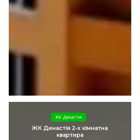
ЖК
Династія
ЖК Династія
2-
ЖК Династія 2-х кімнатна
х
квартира
кімнатна