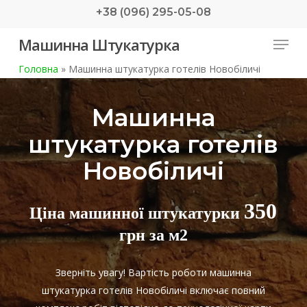
Skip
+38 (096) 295-05-08
to
Menu
Машинна Штукатурка
main
content
Головна
»
Машинна штукатурка готелів Новобіличі
Машинна
штукатурка готелів
Новобіличі
350
Ціна машинної штукатурки
грн за м2
Зверніть увагу! Вартість роботи машинна
штукатурка готелів Новобіличі включає повний