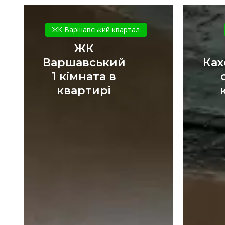
ЖК
Варшавський
ЖК Варшавський квартал
1
ЖК
кімната
Варшавський
Ках
в
1 кімната в
квартирі
квартирі