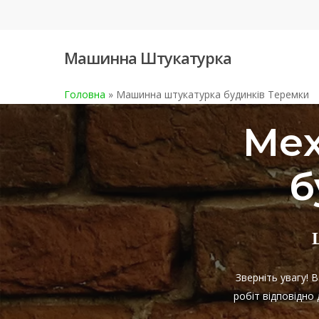
Skip
to
main
Машинна Штукатурка
content
Головна
»
Машинна штукатурка будинків Теремки
Мех
б
Зверніть увагу!
робіт відповідно