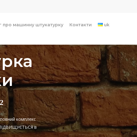
г про машинну штукатурку
Контакти
uk
урка
ки
2
 повний комплекс
НЕ ПІДВИЩУЄТЬСЯ в