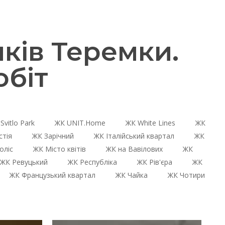
ків Теремки.
біт
Svitlo Park
ЖК UNIT.Home
ЖК White Lines
ЖК
стія
ЖК Зарічний
ЖК Італійський квартал
ЖК
оліс
ЖК Місто квітів
ЖК на Вавілових
ЖК
ЖК Ревуцький
ЖК Республіка
ЖК Рів'єра
ЖК
ЖК Французький квартал
ЖК Чайка
ЖК Чотири