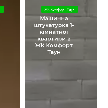
Машинна
штукатурка
и
ЖК Комфорт Таун
1-
Машинна
кімнатної
штукатурка 1-
квартири
кімнатної
в
квартири в
ЖК
Комфорт
ЖК Комфорт
Таун
Таун