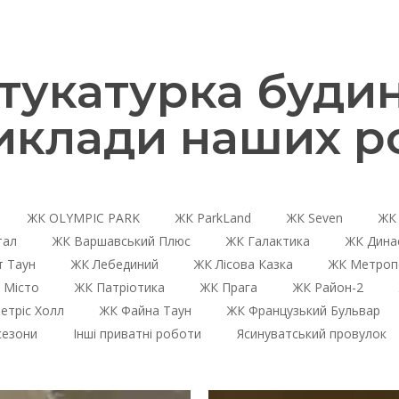
тукатурка будин
иклади наших ро
ЖК OLYMPIC PARK
ЖК ParkLand
ЖК Seven
ЖК 
тал
ЖК Варшавський Плюс
ЖК Галактика
ЖК Дина
 Таун
ЖК Лебединий
ЖК Лісова Казка
ЖК Метроп
 Місто
ЖК Патріотика
ЖК Прага
ЖК Район-2
етріс Холл
ЖК Файна Таун
ЖК Французький Бульвар
сезони
Інші приватні роботи
Ясинуватський провулок