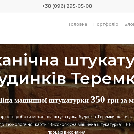
+38 (096) 295-05-08
Головна
Портфоліо
Бло
анічна штукат
удинків Терем
350
Ціна машинної штукатурки
грн за м
 Вартість роботи механічна штукатурка будинків Теремки включає
 до технологічної карти “Високоякісна машинна штукатурка” і 
процесі виконання!