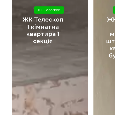
ЖК
Телескоп
ЖК Телескоп
1
ЖК Телескоп
ЖК
кімнатна
1 кімнатна
квартира
квартира 1
м
1
секція
шт
секція
к
б