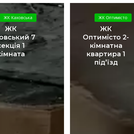
ЖК
ЖК
Каховський
Оптиміст
ЖК Каховська
ЖК Оптимісто
7
2-
ЖК
ЖК
секція
кімнатна
овський 7
Оптимісто 2-
1
квартира
секція 1
кімнатна
кімната
1
кімната
квартира 1
під’їзд
під’їзд