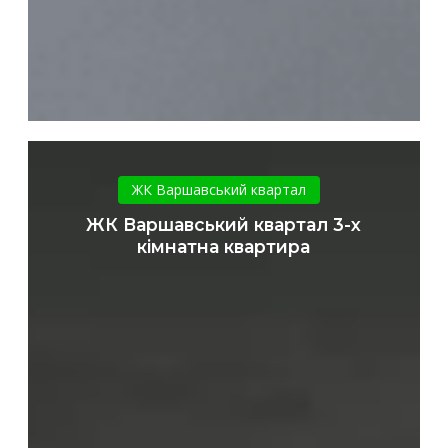
ЖК
Варшавський
ЖК Варшавський квартал
квартал
ЖК Варшавський квартал 3-х
3-
кімнатна квартира
х
кімнатна
квартира