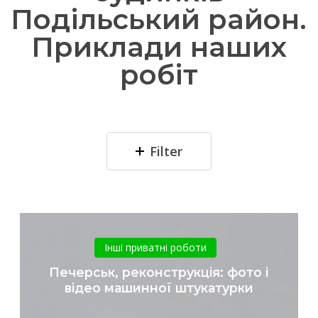
Подільський район.
Приклади наших
робіт
Filter
Печерськ,
реконструкція:
Інші приватні роботи
фото
Печерськ, реконструкція: фото і
і
відео машинної штукатурки
відео
машинної