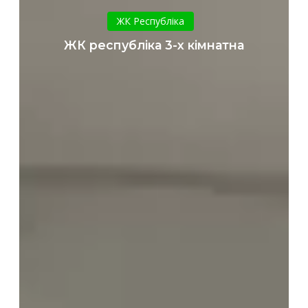
республіка
ЖК Республіка
3-
ЖК республіка 3-х кімнатна
х
кімнатна