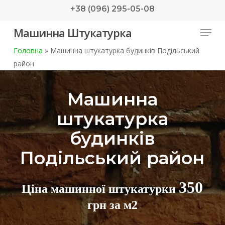
Skip
+38 (096) 295-05-08
to
Menu
Машинна Штукатурка
main
content
Головна
»
Машинна штукатурка будинків Подільський
район
Машинна
штукатурка
будинків
Подільський район
350
Ціна машинної штукатурки
грн за м2