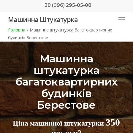
Skip
+38 (096) 295-05-08
to
Menu
Машинна Штукатурка
main
content
Головна
»
Машинна штукатурка багатоквартирних
будинків Берестове
Машинна
штукатурка
багатоквартирних
будинків
Берестове
350
Ціна машинної штукатурки
грн за м2