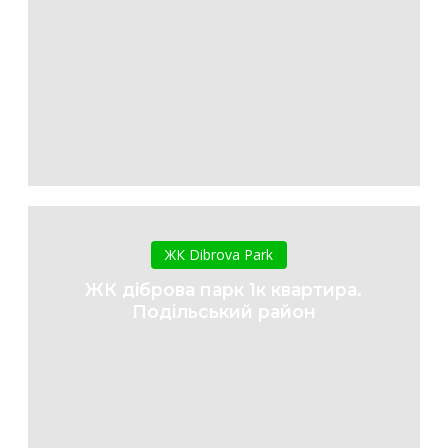
ЖК
діброва
ЖК Dibrova Park
парк
ЖК діброва парк 1к квартира.
1к
Подільський район
квартира.
Подільський
район