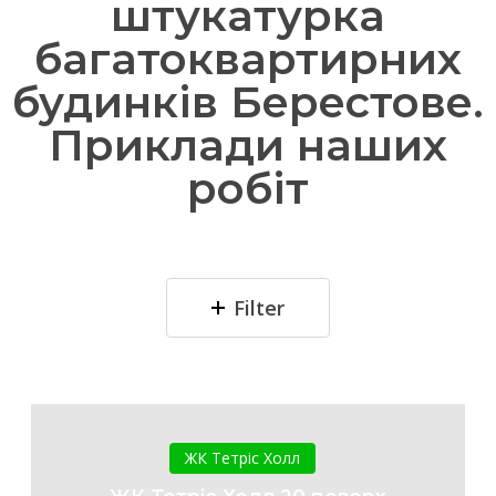
штукатурка
багатоквартирних
будинків Берестове.
Приклади наших
робіт
Filter
ЖК
Тетріс
ЖК Тетріс Холл
Холл