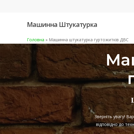
Skip
to
main
Машинна Штукатурка
content
Головна
»
Машинна штукатурка гуртожитків ДВС
Ма
Зверніть увагу! В
відповідно до тех