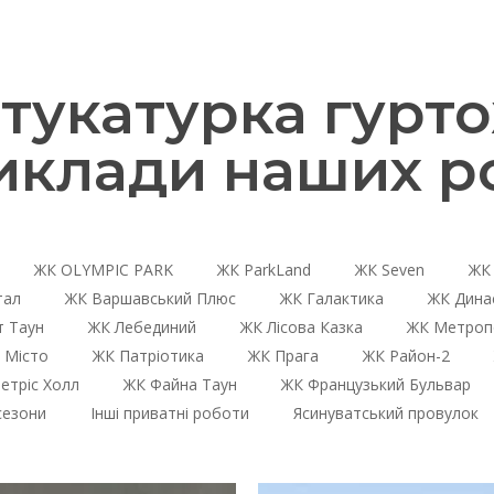
укатурка гурто
иклади наших ро
ЖК OLYMPIC PARK
ЖК ParkLand
ЖК Seven
ЖК 
тал
ЖК Варшавський Плюс
ЖК Галактика
ЖК Дина
 Таун
ЖК Лебединий
ЖК Лісова Казка
ЖК Метроп
 Місто
ЖК Патріотика
ЖК Прага
ЖК Район-2
етріс Холл
ЖК Файна Таун
ЖК Французький Бульвар
сезони
Інші приватні роботи
Ясинуватський провулок