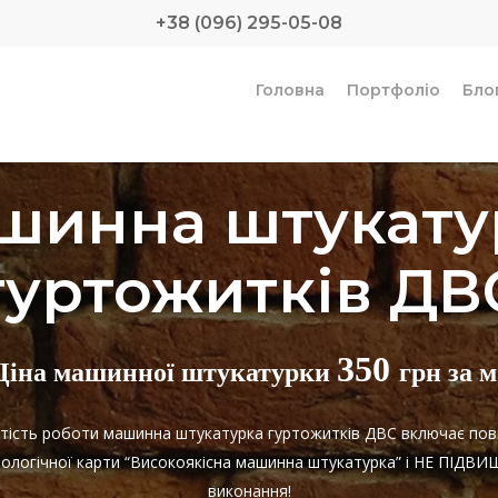
+38 (096) 295-05-08
Головна
Портфоліо
Бло
шинна штукату
гуртожитків ДВ
350
Ціна машинної штукатурки
грн за м
артість роботи машинна штукатурка гуртожитків ДВС включає пов
нологічної карти “Високоякісна машинна штукатурка” і НЕ ПІДВ
виконання!