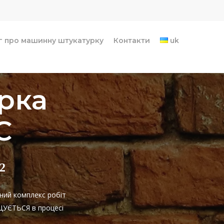
г про машинну штукатурку
Контакти
uk
рка
С
2
ний комплекс робіт
ИЩУЄТЬСЯ в процесі