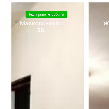
Маяковського
38
Інші приватні роботи
Маяковського
Ж
38