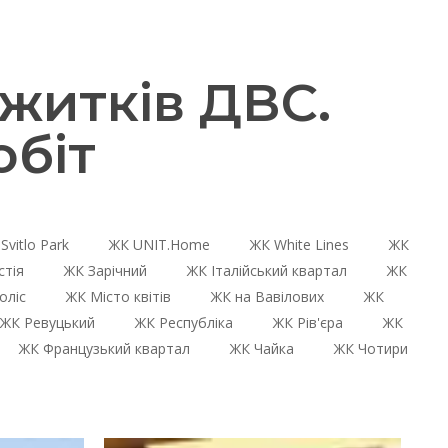
житків ДВС.
біт
Svitlo Park
ЖК UNIT.Home
ЖК White Lines
ЖК
стія
ЖК Зарічний
ЖК Італійський квартал
ЖК
оліс
ЖК Місто квітів
ЖК на Вавілових
ЖК
ЖК Ревуцький
ЖК Республіка
ЖК Рів'єра
ЖК
ЖК Французький квартал
ЖК Чайка
ЖК Чотири