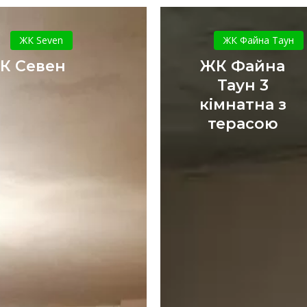
ЖК
ЖК
Севен
Файна
ЖК Seven
ЖК Файна Таун
Таун
К Севен
ЖК Файна
3
Таун 3
кімнатна
кімнатна з
з
терасою
терасою