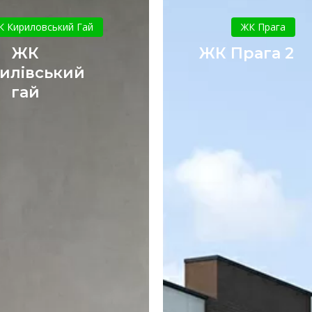
ЖК
ЖК
Кирилівський
Прага
К Кириловський Гай
ЖК Прага
гай
2
ЖК
ЖК Прага 2
илівський
гай