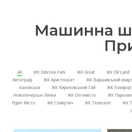
Машинна шт
Пр
All
ЖК Dibrova Park
ЖК Great
ЖК Ok'Land
Автограф
ЖК Аристократ
ЖК Варшавський квар
Каховська
ЖК Кириловський Гай
ЖК Комфорт
Новопечерські Липки
ЖК Оптимісто
ЖК Паркове
Рідне Місто
ЖК Славутич
ЖК Телескоп
ЖК Т