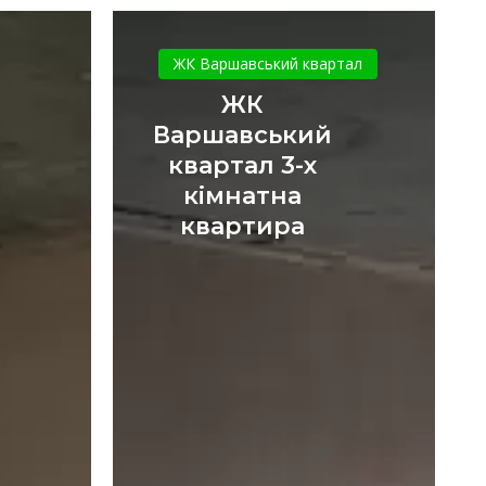
ЖК
Варшавський
ЖК Варшавський квартал
квартал
ЖК
3-
Варшавський
х
квартал 3-х
кімнатна
кімнатна
квартира
квартира