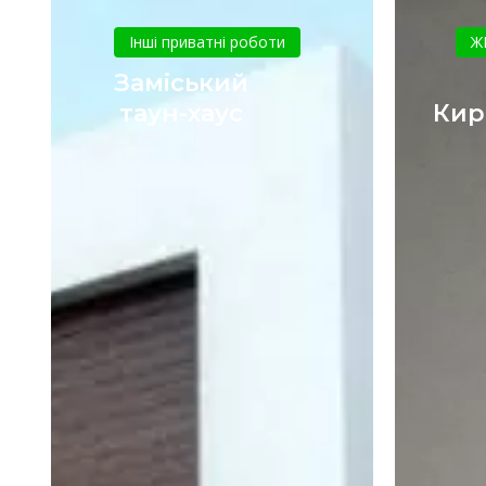
Заміський
таун-
Інші приватні роботи
Ж
хаус
Заміський
таун-хаус
Кир