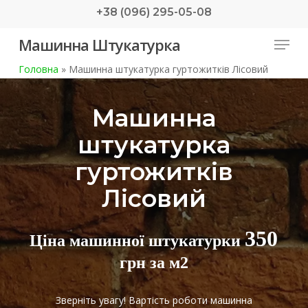
Skip
+38 (096) 295-05-08
to
Menu
Машинна Штукатурка
main
content
Головна
»
Машинна штукатурка гуртожитків Лісовий
Машинна
штукатурка
гуртожитків
Лісовий
350
Ціна машинної штукатурки
грн за м2
Зверніть увагу! Вартість роботи машинна