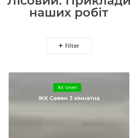
Лісовий. Приклади
наших робіт
Filter
ЖК
Севен
ЖК Seven
3
ЖК Севен 3 кімнатна
кімнатна