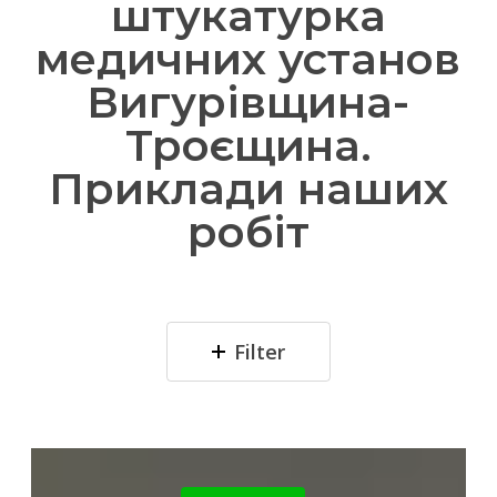
штукатурка
медичних установ
Вигурівщина-
Троєщина.
Приклади наших
робіт
Filter
ЖК
Династія