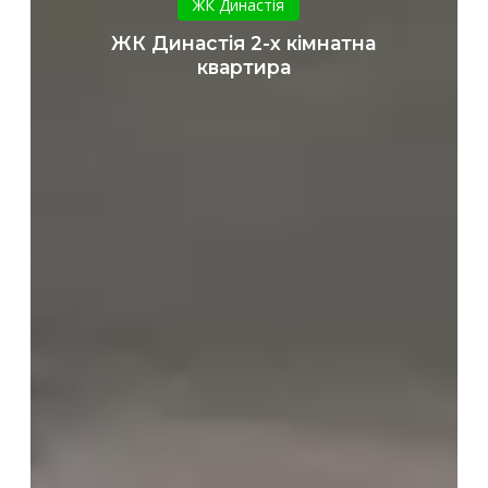
ЖК Династія
2-
ЖК Династія 2-х кімнатна
х
квартира
кімнатна
квартира