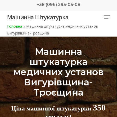
Skip
+38 (096) 295-05-08
to
Menu
Машинна Штукатурка
main
content
Головна
»
Машинна штукатурка медичних установ
Вигурівщина-Троєщина
Машинна
штукатурка
медичних установ
Вигурівщина-
Троєщина
350
Ціна машинної штукатурки
грн за м2