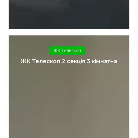
ЖК
Телескоп
ЖК Телескоп
2
ЖК Телескоп 2 секція 3 кімнатна
секція
3
кімнатна