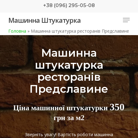
Skip
+38 (096) 295-05-08
to
Menu
Машинна Штукатурка
main
content
Головна
»
Машинна штукатурка ресторанів Предславине
Машинна
штукатурка
ресторанів
Предславине
350
Ціна машинної штукатурки
грн за м2
Зверніть увагу! Вартість роботи машинна