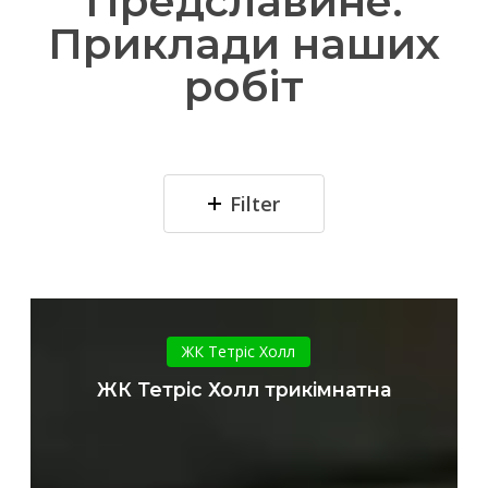
Предславине.
Приклади наших
робіт
Filter
ЖК
Тетріс
ЖК Тетріс Холл
Холл
ЖК Тетріс Холл трикімнатна
трикімнатна