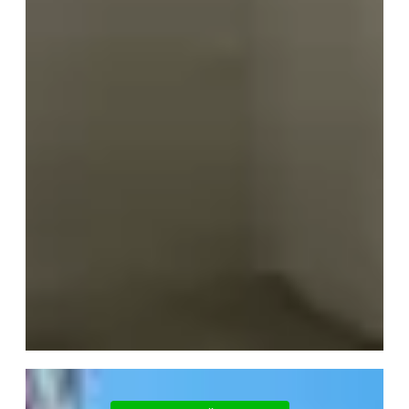
Ясинуватський
провулок