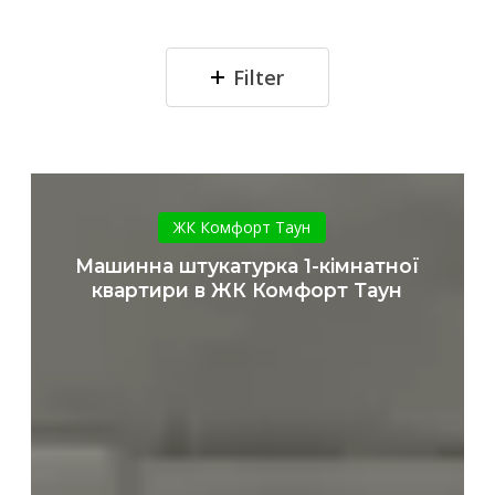
Filter
Машинна
штукатурка
ЖК Комфорт Таун
1-
Машинна штукатурка 1-кімнатної
кімнатної
квартири в ЖК Комфорт Таун
квартири
в
ЖК
Комфорт
Таун