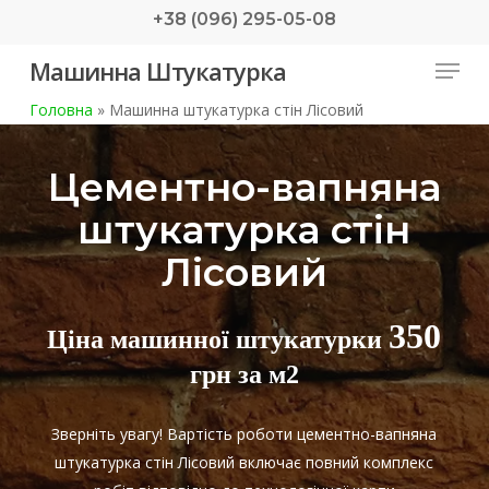
Skip
+38 (096) 295-05-08
to
Menu
Машинна Штукатурка
main
content
Головна
»
Машинна штукатурка стін Лісовий
Цементно-вапняна
штукатурка стін
Лісовий
350
Ціна машинної штукатурки
грн за м2
Зверніть увагу! Вартість роботи цементно-вапняна
штукатурка стін Лісовий включає повний комплекс