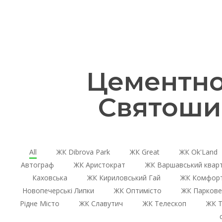
Цементно
Святоши
All
ЖК Dibrova Park
ЖК Great
ЖК Ok'Land
Автограф
ЖК Аристократ
ЖК Варшавський квар
Каховська
ЖК Кириловський Гай
ЖК Комфорт
Новопечерські Липки
ЖК Оптимісто
ЖК Паркове
Рідне Місто
ЖК Славутич
ЖК Телескоп
ЖК Т