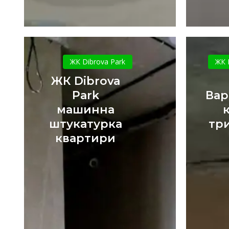
ЖК
Dibrova
ЖК Dibrova Park
ЖК 
Park
ЖК Dibrova
машинна
Park
Вар
штукатурка
машинна
квартири
штукатурка
тр
квартири