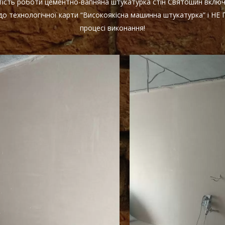
ртість роботи цементно-вапняна штукатурка стін Святошин вклю
 до технологічної карти “Високоякісна машинна штукатурка” і 
процесі виконання!