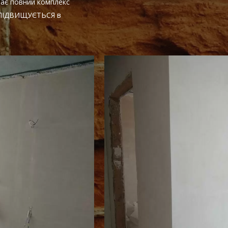
чає повний комплекс
НЕ ПІДВИЩУЄТЬСЯ в