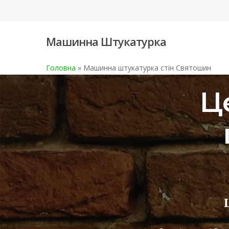
Skip
to
main
Машинна Штукатурка
content
Головна
»
Машинна штукатурка стін Святошин
Ц