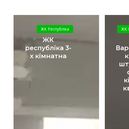
ЖК
республіка
ЖК Республіка
ЖК 
3-
ЖК
х
республіка 3-
Вар
кімнатна
х кімнатна
к
шт
к
к