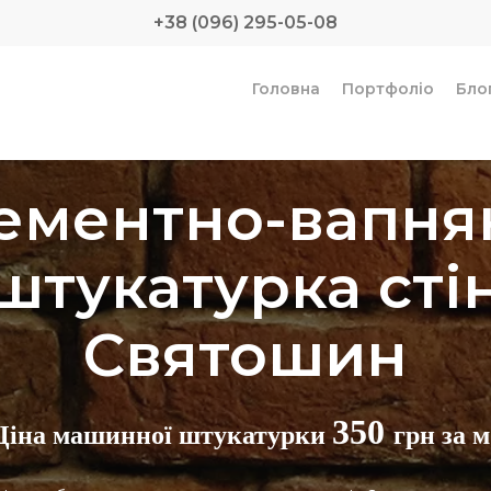
+38 (096) 295-05-08
Головна
Портфоліо
Бло
ементно-вапня
штукатурка сті
Святошин
350
Ціна машинної штукатурки
грн за м