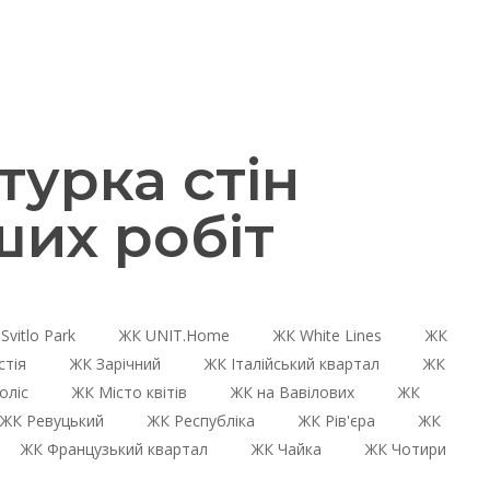
урка стін
их робіт
Svitlo Park
ЖК UNIT.Home
ЖК White Lines
ЖК
стія
ЖК Зарічний
ЖК Італійський квартал
ЖК
оліс
ЖК Місто квітів
ЖК на Вавілових
ЖК
ЖК Ревуцький
ЖК Республіка
ЖК Рів'єра
ЖК
ЖК Французький квартал
ЖК Чайка
ЖК Чотири