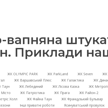
-вапняна штукат
н. Приклади наш
ЖК OLYMPIC PARK
ЖК ParkLand
ЖК Seven
ЖК 
тал
ЖК Варшавський Плюс
ЖК Галактика
ЖК Дина
 Таун
ЖК Лебединий
ЖК Лісова Казка
ЖК Метроп
 Місто
ЖК Патріотика
ЖК Прага
ЖК Район-2
етріс Холл
ЖК Файна Таун
ЖК Французький Бульвар
сезони
Інші приватні роботи
Ясинуватський провулок