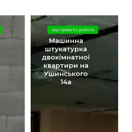
Машинна
ка
штукатурка
Інші приватні роботи
двокімнатної
Машинна
квартири
штукатурка
на
двокімнатної
Ушинського
квартири на
14а
Ушинського
14а