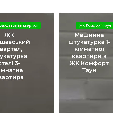
ЖК
Машинна
Варшавський
штукатур
Варшавський квартал
ЖК Комфорт Таун
квартал,
1-
ЖК
Машинна
штукатурка
кімнатної
шавський
штукатурка 1-
стелі
квартири
вартал,
кімнатної
3-
в
укатурка
квартири в
кімнатна
ЖК
квартира
Комфорт
стелі 3-
ЖК Комфорт
Таун
імнатна
Таун
вартира