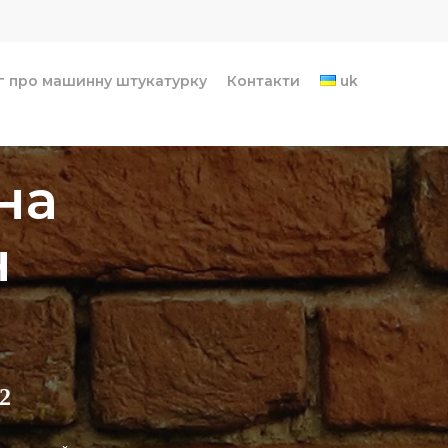
г про машинну штукатурку
Контакти
uk
на
н
2