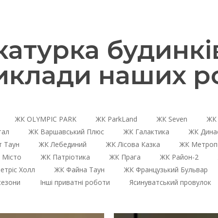
турка будинків
иклади наших ро
ЖК OLYMPIC PARK
ЖК ParkLand
ЖК Seven
ЖК 
тал
ЖК Варшавський Плюс
ЖК Галактика
ЖК Дина
 Таун
ЖК Лебединий
ЖК Лісова Казка
ЖК Метроп
 Місто
ЖК Патріотика
ЖК Прага
ЖК Район-2
етріс Холл
ЖК Файна Таун
ЖК Французький Бульвар
сезони
Інші приватні роботи
Ясинуватський провулок