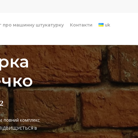
г про машинну штукатурку
Контакти
uk
рка
ечко
2
ає повний комплекс
НЕ ПІДВИЩУЄТЬСЯ в