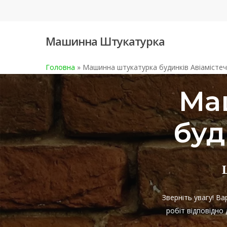
Skip
to
main
Машинна Штукатурка
content
Головна
»
Машинна штукатурка будинків Авіамісте
Ма
буд
Зверніть увагу! В
робіт відповідно