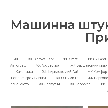
Машинна штука
Пр
All
ЖК Dibrova Park
ЖК Great
ЖК Ok'Land
Автограф
ЖК Аристократ
ЖК Варшавський квар
Каховська
ЖК Кириловський Гай
ЖК Комфорт
Новопечерські Липки
ЖК Оптимісто
ЖК Паркове
Рідне Місто
ЖК Славутич
ЖК Телескоп
ЖК Т