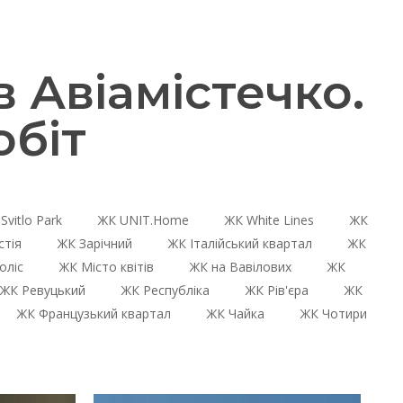
 Авіамістечко.
біт
Svitlo Park
ЖК UNIT.Home
ЖК White Lines
ЖК
стія
ЖК Зарічний
ЖК Італійський квартал
ЖК
оліс
ЖК Місто квітів
ЖК на Вавілових
ЖК
ЖК Ревуцький
ЖК Республіка
ЖК Рів'єра
ЖК
ЖК Французький квартал
ЖК Чайка
ЖК Чотири