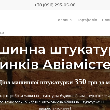
+38 (096) 295-05-08
Головна
Портфоліо
Бло
чко
шинна штукату
инків Авіаміст
350
Ціна машинної штукатурки
грн за м
артість роботи машинна штукатурка будинків Авіамістечко включ
 до технологічної карти “Високоякісна машинна штукатурка” і 
процесі виконання!