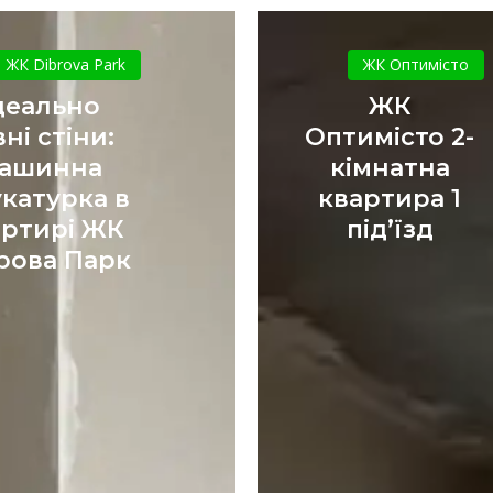
Ідеально
ЖК
рівні
Оптиміст
ЖК Dibrova Park
ЖК Оптимісто
стіни:
2-
деально
ЖК
машинна
кімнатна
вні стіни:
Оптимісто 2-
штукатурка
квартира
ашинна
кімнатна
в
1
катурка в
квартира 1
квартирі
під’їзд
ЖК
артирі ЖК
під’їзд
Діброва
рова Парк
Парк