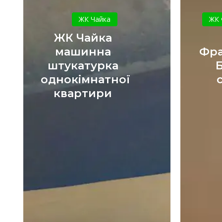
ЖК
Чайка
ЖК Чайка
ЖК 
машинна
ЖК Чайка
штукатурка
машинна
Фра
однокімнатної
штукатурка
квартири
однокімнатної
квартири