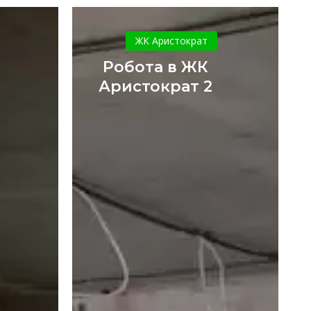
Робота
о
в
ЖК Аристократ
ЖК
Робота в ЖК
Аристократ
Аристократ 2
2