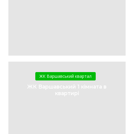
ЖК
Варшавський
ЖК Варшавський квартал
1
ЖК Варшавський 1 кімната в
кімната
квартирі
в
квартирі