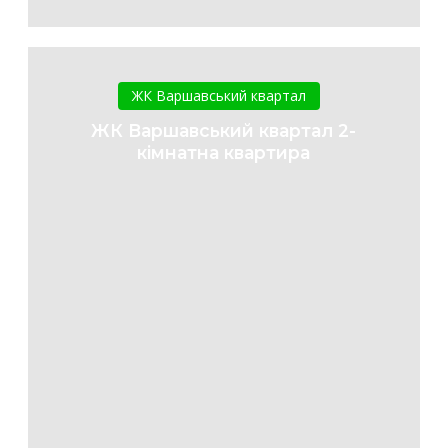
ЖК
Варшавський
ЖК Варшавський квартал
квартал
ЖК Варшавський квартал 2-
2-
кімнатна квартира
кімнатна
квартира