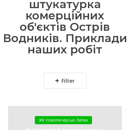
штукатурка
комерційних
об'єктів Острів
Водників. Приклади
наших робіт
Filter
Робота
в
ЖК Новопечерські Липки
ЖК