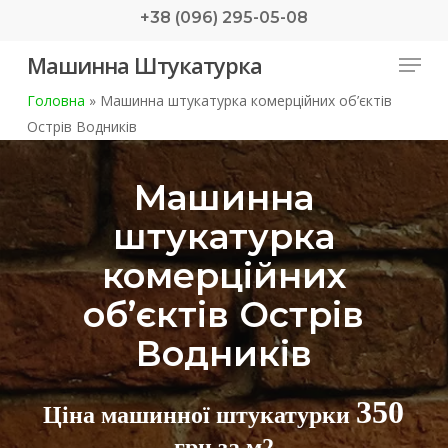
Skip
+38 (096) 295-05-08
to
Menu
Машинна Штукатурка
main
content
Головна
»
Машинна штукатурка комерційних об’єктів
Острів Водників
Машинна
штукатурка
комерційних
об’єктів Острів
Водників
350
Ціна машинної штукатурки
грн за м2