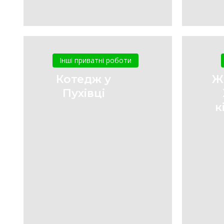
Котедж
у
Інші приватні роботи
Пухівці
Котедж у
Ж
Пухівці
к