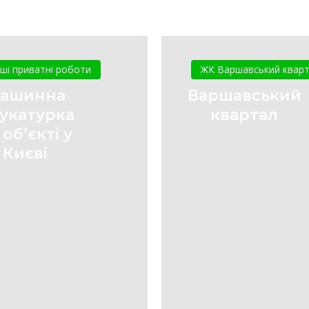
Машинна
Варшавсь
штукатурка
квартал
нші приватні роботи
ЖК Варшавський квар
на
ашинна
Варшавський
об’єкті
укатурка
квартал
у
 об’єкті у
Києві
Києві