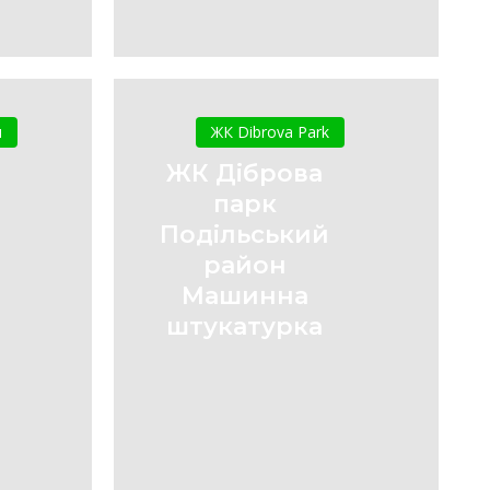
ЖК
Діброва
и
ЖК Dibrova Park
і
парк
ЖК Діброва
Подільський
парк
район
Подільський
Машинна
район
штукатурка
Машинна
штукатурка