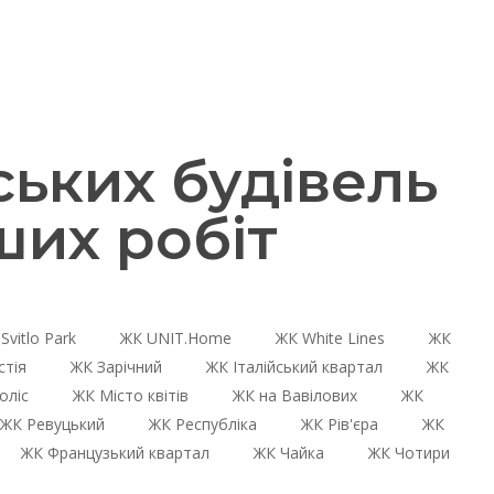
ьких будівель
ших робіт
Svitlo Park
ЖК UNIT.Home
ЖК White Lines
ЖК
стія
ЖК Зарічний
ЖК Італійський квартал
ЖК
оліс
ЖК Місто квітів
ЖК на Вавілових
ЖК
ЖК Ревуцький
ЖК Республіка
ЖК Рів'єра
ЖК
ЖК Французький квартал
ЖК Чайка
ЖК Чотири