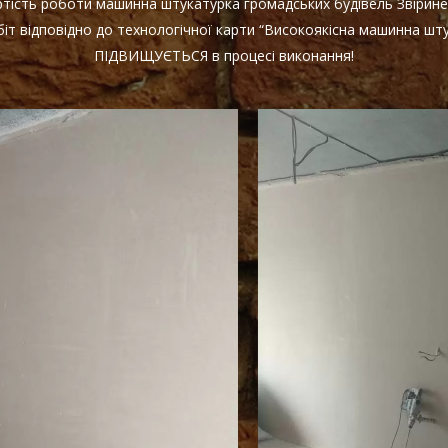
артість роботи машинна штукатурка громадських будівель Звірин
іт відповідно до технологічної карти “Високоякісна машинна шту
ПІДВИЩУЄТЬСЯ в процесі виконання!