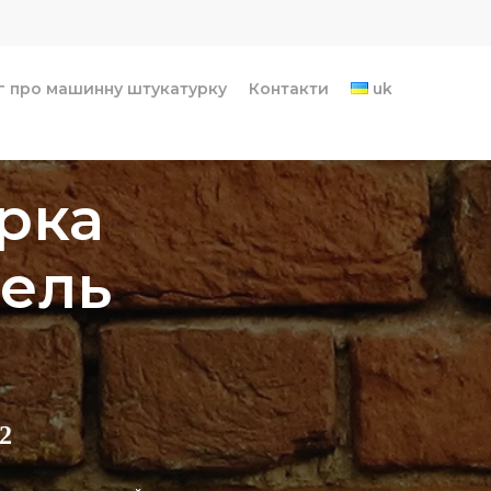
г про машинну штукатурку
Контакти
uk
рка
вель
2