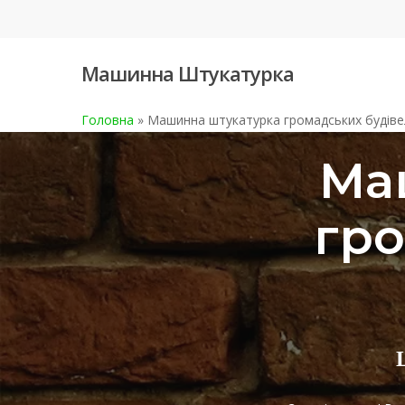
Skip
to
main
Машинна Штукатурка
content
Головна
»
Машинна штукатурка громадських будіве
Ма
гро