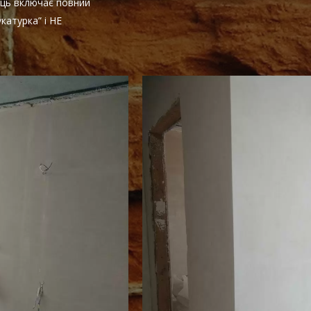
ець включає повний
катурка” і НЕ