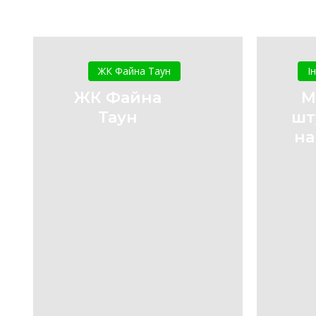
ЖК
Файна
ЖК Файна Таун
І
Таун
ЖК Файна
М
Таун
шт
на