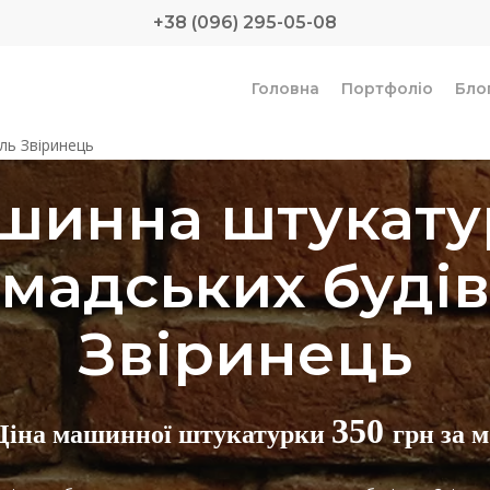
+38 (096) 295-05-08
Головна
Портфоліо
Бло
ль Звіринець
шинна штукату
мадських буді
Звіринець
350
Ціна машинної штукатурки
грн за м