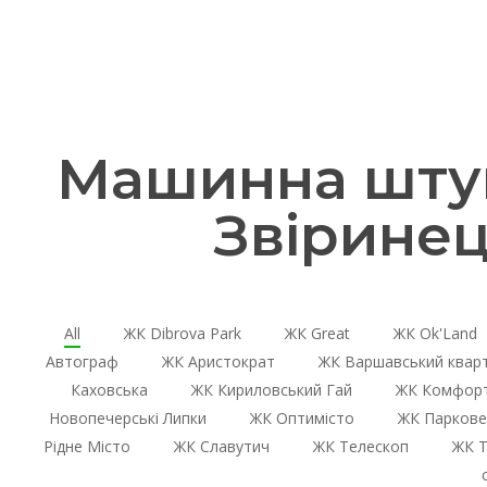
Машинна штук
Звіринец
All
ЖК Dibrova Park
ЖК Great
ЖК Ok'Land
Автограф
ЖК Аристократ
ЖК Варшавський квар
Каховська
ЖК Кириловський Гай
ЖК Комфорт
Новопечерські Липки
ЖК Оптимісто
ЖК Паркове
Рідне Місто
ЖК Славутич
ЖК Телескоп
ЖК Т