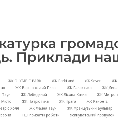
атурка громадс
ь. Приклади на
ЖК OLYMPIC PARK
ЖК ParkLand
ЖК Seven
ЖК 
тал
ЖК Варшавський Плюс
ЖК Галактика
ЖК Дина
 Таун
ЖК Лебединий
ЖК Лісова Казка
ЖК Метроп
 Місто
ЖК Патріотика
ЖК Прага
ЖК Район-2
етріс Холл
ЖК Файна Таун
ЖК Французький Бульвар
сезони
Інші приватні роботи
Ясинуватський провулок