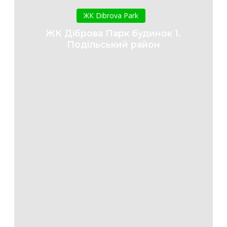
Діброва
ЖК Dibrova Park
Парк
ЖК Діброва Парк будинок 1.
будинок
Подільський район
1.
Подільський
район