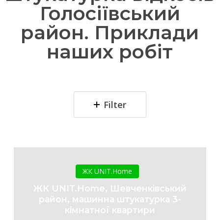
Голосіївський
район. Приклади
наших робіт
Filter
ЖК
UNIT.Home,
ЖК UNIT.Home
Шевченківський
ЖК UNIT.Home, Шевченківський
район,
район, машинна штукатурка 3-
машинна
кімнатної квартири
штукатурка