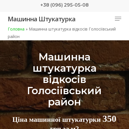
Skip
+38 (096) 295-05-08
to
Menu
Машинна Штукатурка
main
content
Головна
»
Машинна штукатурка відкосів Голосіївський
район
Машинна
штукатурка
відкосів
Голосіївський
район
350
Ціна машинної штукатурки
грн за м2