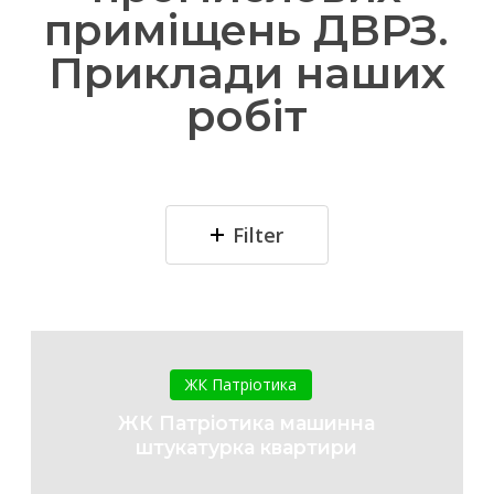
приміщень ДВРЗ.
Приклади наших
робіт
Filter
ЖК
Патріотика
ЖК Патріотика
машинна
ЖК Патріотика машинна
штукатурка
штукатурка квартири
квартири