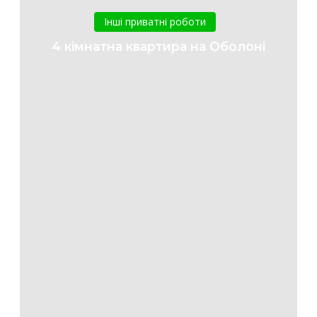
кімнатна
Інші приватні роботи
квартира
4 кімнатна квартира на Оболоні
на
Оболоні