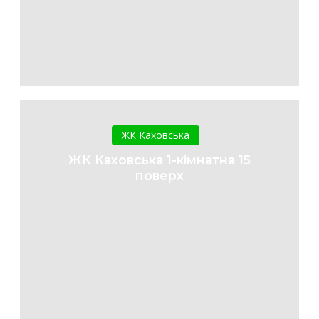
ЖК
Каховська
ЖК Каховська
1-
ЖК Каховська 1-кімнатна 15
кімнатна
поверх
15
поверх