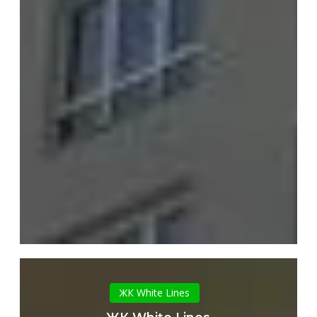
ЖК
White
ЖК White Lines
Lines