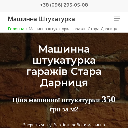
Skip
+38 (096) 295-05-08
to
Menu
Машинна Штукатурка
main
content
Головна
»
Машинна штукатурка гаражів Стара Дарниця
Машинна
штукатурка
гаражів Стара
Дарниця
350
Ціна машинної штукатурки
грн за м2
Зверніть увагу! Вартість роботи машинна