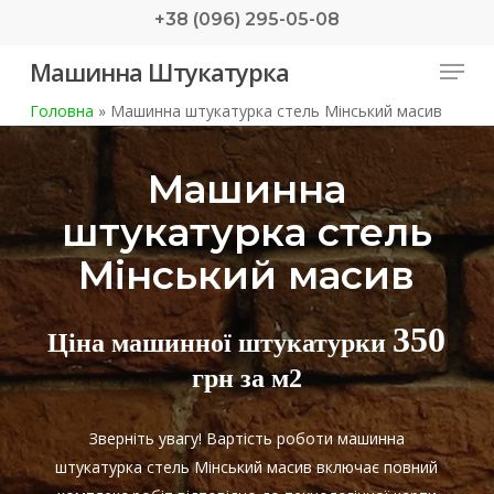
Skip
+38 (096) 295-05-08
to
Menu
Машинна Штукатурка
main
content
Головна
»
Машинна штукатурка стель Мінський масив
Машинна
штукатурка стель
Мінський масив
350
Ціна машинної штукатурки
грн за м2
Зверніть увагу! Вартість роботи машинна
штукатурка стель Мінський масив включає повний