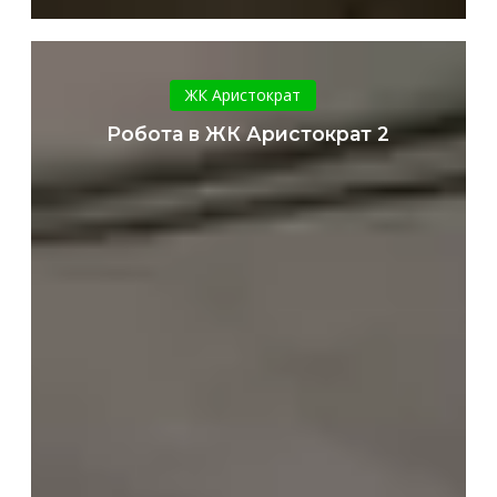
Робота
в
ЖК Аристократ
ЖК
Робота в ЖК Аристократ 2
Аристократ
2