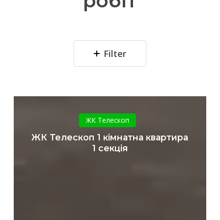
робіт
Filter
ЖК
Телескоп
ЖК Телескоп
1
ЖК Телескоп 1 кімнатна квартира
кімнатна
1 секція
квартира
1
секція