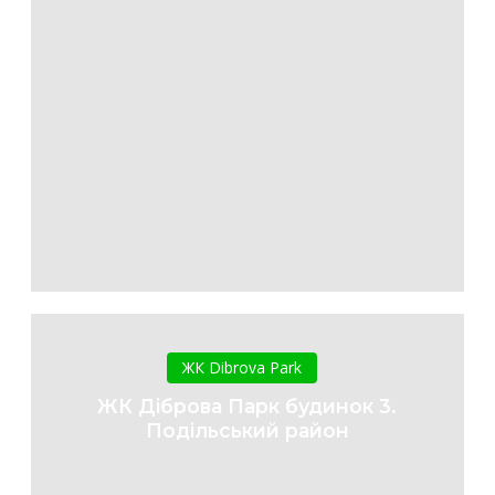
ЖК
Діброва
ЖК Dibrova Park
Парк
ЖК Діброва Парк будинок 3.
будинок
Подільський район
3.
Подільський