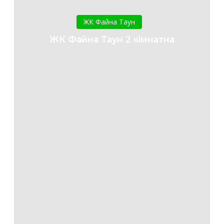
ЖК
Файна
ЖК Файна Таун
Таун
ЖК Файна Таун 2 кімнатна
2
кімнатна