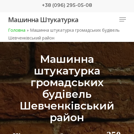
Skip
+38 (096) 295-05-08
to
Menu
Машинна Штукатурка
main
content
Головна
»
Машинна штукатурка громадських будівель
Шевченківський район
Машинна
штукатурка
громадських
будівель
Шевченківський
район