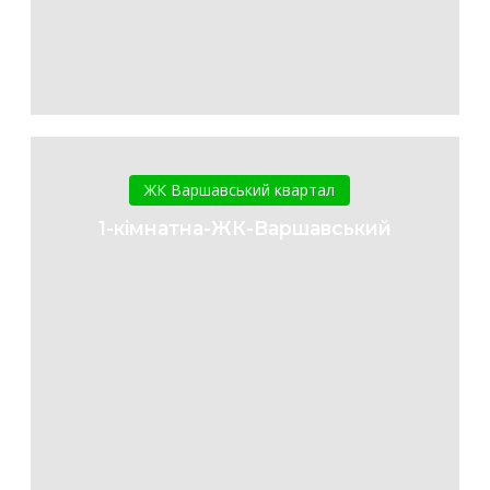
1-
кімнатна-
ЖК Варшавський квартал
ЖК-
1-кімнатна-ЖК-Варшавський
Варшавський