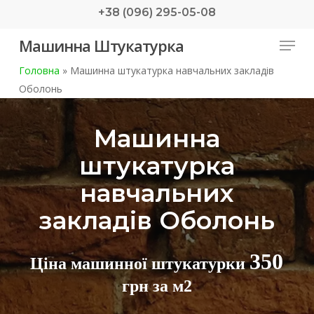
Skip
+38 (096) 295-05-08
to
Menu
Машинна Штукатурка
main
content
Головна
»
Машинна штукатурка навчальних закладів
Оболонь
Машинна
штукатурка
навчальних
закладів Оболонь
350
Ціна машинної штукатурки
грн за м2