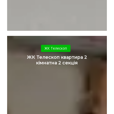
ЖК
Телескоп
ЖК Телескоп
квартира
ЖК Телескоп квартира 2
2
кімнатна 2 секція
кімнатна
2
секція