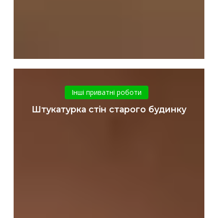
Штукатурка
стін
Інші приватні роботи
старого
Штукатурка стін старого будинку
будинку