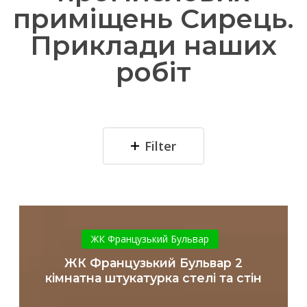
приміщень Сирець.
Приклади наших
робіт
Filter
ЖК
Французький
ЖК Французький Бульвар
Бульвар
ЖК Французький Бульвар 2
2
кімнатна штукатурка стелі та стін
кімнатна
штукатурка