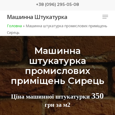
Skip
+38 (096) 295-05-08
to
Menu
Машинна Штукатурка
main
content
Головна
»
Машинна штукатурка промислових приміщень
Сирець
Машинна
штукатурка
промислових
приміщень Сирець
350
Ціна машинної штукатурки
грн за м2