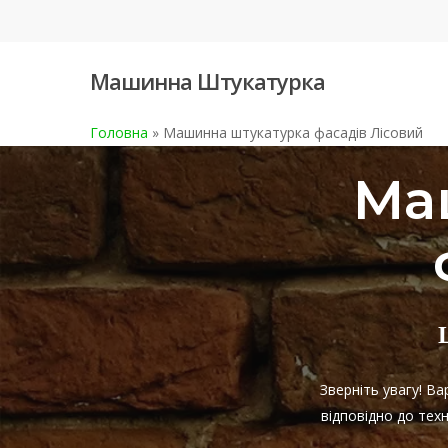
Skip
to
main
Машинна Штукатурка
content
Головна
»
Машинна штукатурка фасадів Лісовий
Ма
Зверніть увагу! В
відповідно до тех