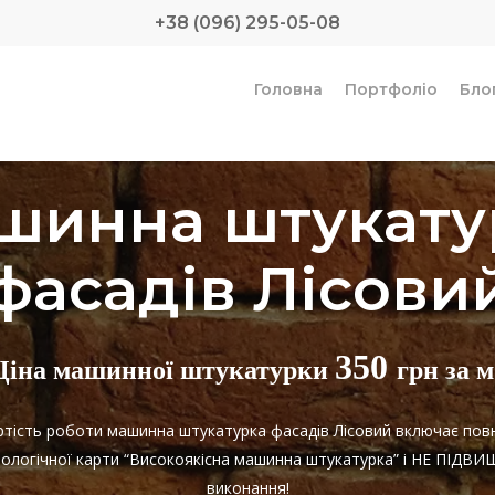
+38 (096) 295-05-08
Головна
Портфоліо
Бло
шинна штукату
фасадів Лісови
350
Ціна машинної штукатурки
грн за м
артість роботи машинна штукатурка фасадів Лісовий включає пов
нологічної карти “Високоякісна машинна штукатурка” і НЕ ПІДВ
виконання!