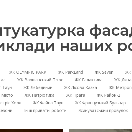
укатурка фасад
иклади наших ро
ЖК OLYMPIC PARK
ЖК ParkLand
ЖК Seven
ЖК 
тал
ЖК Варшавський Плюс
ЖК Галактика
ЖК Дина
 Таун
ЖК Лебединий
ЖК Лісова Казка
ЖК Метроп
 Місто
ЖК Патріотика
ЖК Прага
ЖК Район-2
етріс Холл
ЖК Файна Таун
ЖК Французький Бульвар
сезони
Інші приватні роботи
Ясинуватський провулок