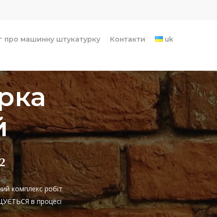
г про машинну штукатурку
Контакти
uk
рка
й
2
ний комплекс робіт
ИЩУЄТЬСЯ в процесі