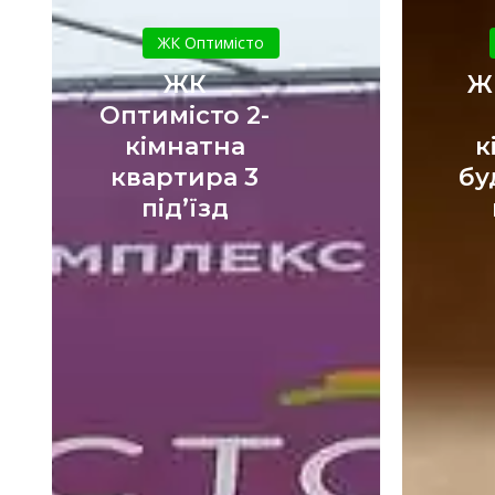
ЖК
Оптимісто
ЖК Оптимісто
2-
ЖК
Ж
кімнатна
Оптимісто 2-
квартира
кімнатна
к
3
квартира 3
бу
під’їзд
під’їзд