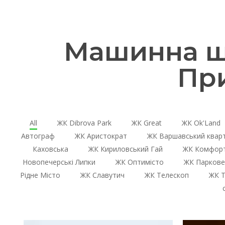
Машинна шт
Пр
All
ЖК Dibrova Park
ЖК Great
ЖК Ok'Land
Автограф
ЖК Аристократ
ЖК Варшавський квар
Каховська
ЖК Кириловський Гай
ЖК Комфорт
Новопечерські Липки
ЖК Оптимісто
ЖК Паркове
Рідне Місто
ЖК Славутич
ЖК Телескоп
ЖК Т