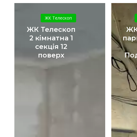
ЖК
Телескоп
ЖК Телескоп
2
ЖК Телескоп
ЖК
кімнатна
2 кімнатна 1
пар
1
секція 12
секція
поверх
По
12
поверх