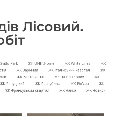
ів Лісовий.
біт
Svitlo Park
ЖК UNIT.Home
ЖК White Lines
ЖК
стія
ЖК Зарічний
ЖК Італійський квартал
ЖК
оліс
ЖК Місто квітів
ЖК на Вавілових
ЖК
ЖК Ревуцький
ЖК Республіка
ЖК Рів'єра
ЖК
ЖК Французький квартал
ЖК Чайка
ЖК Чотири