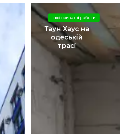
Таун
Хаус
Інші приватні роботи
на
Таун Хаус на
одеській
одеській
ка
трасі
трасі