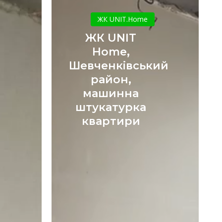
ЖК
UNIT
ЖК UNIT.Home
Home,
ЖК UNIT
Шевченківський
Home,
район,
Шевченківський
машинна
район,
штукатурка
квартири
машинна
штукатурка
квартири