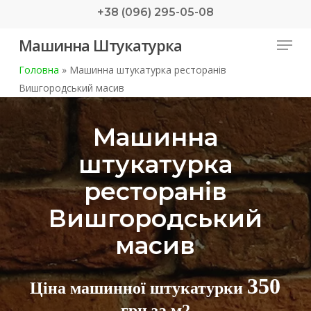
Skip
+38 (096) 295-05-08
to
Menu
Машинна Штукатурка
main
content
Головна
»
Машинна штукатурка ресторанів
Вишгородський масив
Машинна
штукатурка
ресторанів
Вишгородський
масив
350
Ціна машинної штукатурки
грн за м2