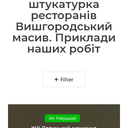
штукатурка
ресторанів
Вишгородський
масив. Приклади
наших робіт
Filter
ЖК
Ревуцький
ЖК Ревуцький
машинна