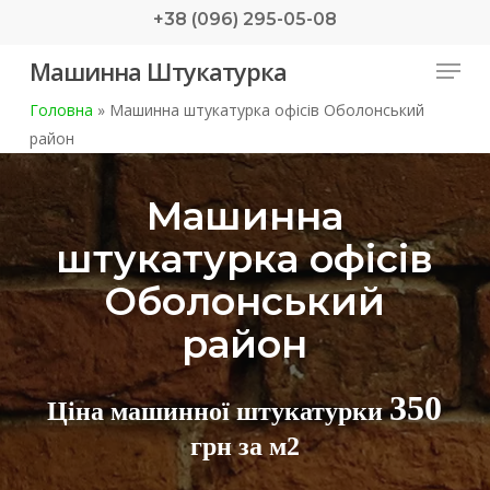
Skip
+38 (096) 295-05-08
to
Menu
Машинна Штукатурка
main
content
Головна
»
Машинна штукатурка офісів Оболонський
район
Машинна
штукатурка офісів
Оболонський
район
350
Ціна машинної штукатурки
грн за м2