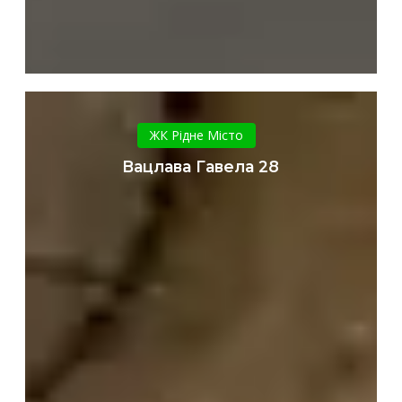
Вацлава
Гавела
ЖК Рідне Місто
28
Вацлава Гавела 28