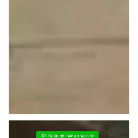
ЖК
Варшавський
ЖК Варшавський квартал