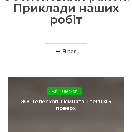
Приклади наших
робіт
Filter
ЖК
Телескоп
ЖК Телескоп
1
ЖК Телескоп 1 кімната 1 секція 5
кімната
поверх
1
секція
5