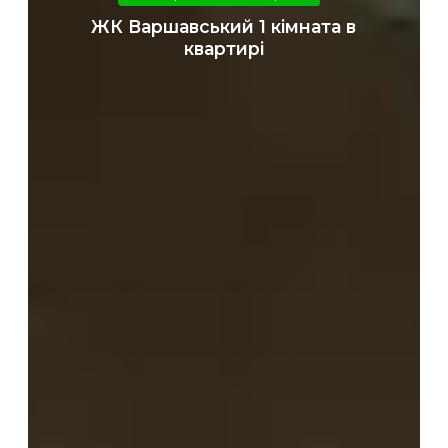
1
ЖК Варшавський 1 кімната в
кімната
квартирі
в
квартирі