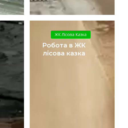
Робота
ий
в
ЖК Лісова Казка
ЖК
Робота в ЖК
лісова
лісова казка
казка