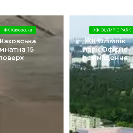
ЖК
ЖК
Каховська
Олімпік
ЖК Каховська
ЖК OLYMPIC PARK
1-
парк
Каховська
ЖК Олімпік
кімнатна
Офісне
імнатна 15
парк Офісне
15
приміщен
поверх
приміщення
поверх