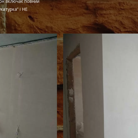
йон включає повний
катурка” і НЕ