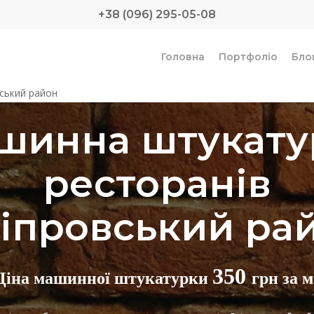
+38 (096) 295-05-08
Головна
Портфоліо
Бло
ський район
шинна штукату
ресторанів
іпровський ра
350
Ціна машинної штукатурки
грн за м