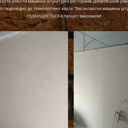
артість роботи машинна штукатурка ресторанів Дніпровський ра
іт відповідно до технологічної карти “Високоякісна машинна шту
ПІДВИЩУЄТЬСЯ в процесі виконання!