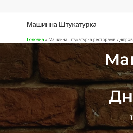
Skip
to
main
Машинна Штукатурка
content
Головна
»
Машинна штукатурка ресторанів Дніпров
Ма
Дн