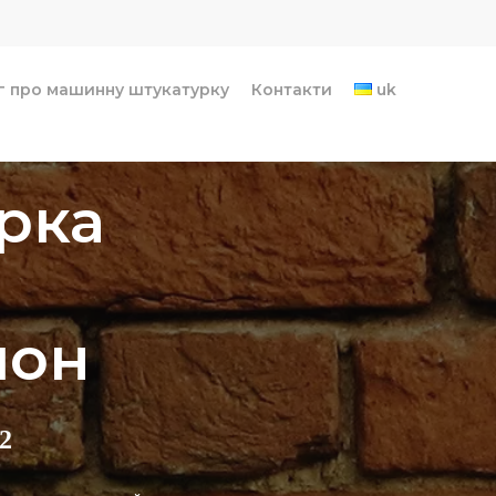
г про машинну штукатурку
Контакти
uk
рка
йон
2