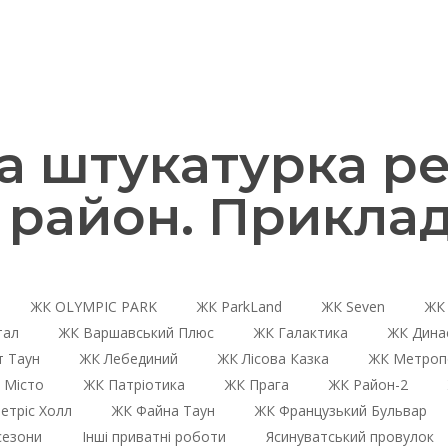
 штукатурка ре
 район. Приклад
ЖК OLYMPIC PARK
ЖК ParkLand
ЖК Seven
ЖК 
тал
ЖК Варшавський Плюс
ЖК Галактика
ЖК Дина
 Таун
ЖК Лебединий
ЖК Лісова Казка
ЖК Метроп
 Місто
ЖК Патріотика
ЖК Прага
ЖК Район-2
етріс Холл
ЖК Файна Таун
ЖК Французький Бульвар
сезони
Інші приватні роботи
Ясинуватський провулок