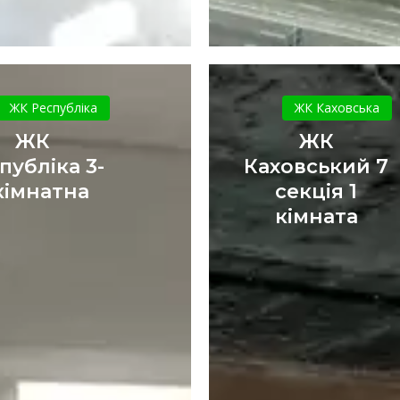
ЖК
ЖК
республіка
Каховськ
ЖК Республіка
ЖК Каховська
3-
7
ЖК
ЖК
х
секція
публіка 3-
Каховський 7
кімнатна
1
кімнатна
секція 1
кімната
кімната