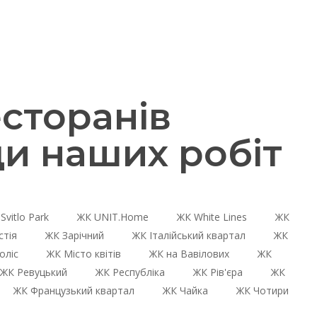
сторанів
и наших робіт
Svitlo Park
ЖК UNIT.Home
ЖК White Lines
ЖК
стія
ЖК Зарічний
ЖК Італійський квартал
ЖК
оліс
ЖК Місто квітів
ЖК на Вавілових
ЖК
ЖК Ревуцький
ЖК Республіка
ЖК Рів'єра
ЖК
ЖК Французький квартал
ЖК Чайка
ЖК Чотири