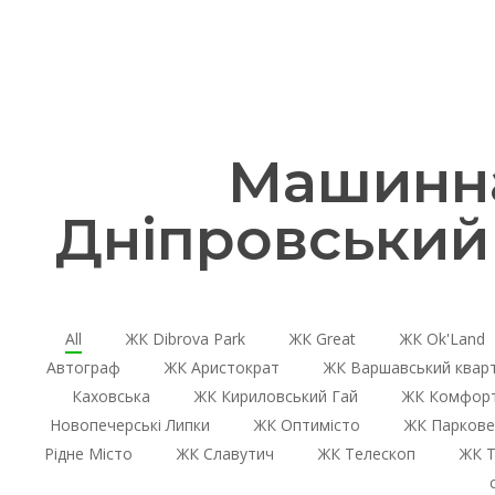
Машинна
Дніпровський
All
ЖК Dibrova Park
ЖК Great
ЖК Ok'Land
Автограф
ЖК Аристократ
ЖК Варшавський квар
Каховська
ЖК Кириловський Гай
ЖК Комфорт
Новопечерські Липки
ЖК Оптимісто
ЖК Паркове
Рідне Місто
ЖК Славутич
ЖК Телескоп
ЖК Т