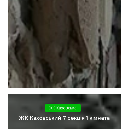
ЖК
Каховський
ЖК Каховська
7
ЖК Каховський 7 секція 1 кімната
секція
1