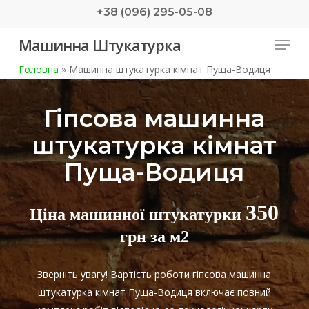
Skip
+38 (096) 295-05-08
to
Menu
Машинна Штукатурка
main
content
Головна
»
Машинна штукатурка кімнат Пуща-Водиця
Гіпсова машинна
штукатурка кімнат
Пуща-Водиця
350
Ціна машинної штукатурки
грн за м2
Зверніть увагу! Вартість роботи гіпсова машинна
штукатурка кімнат Пуща-Водиця включає повний