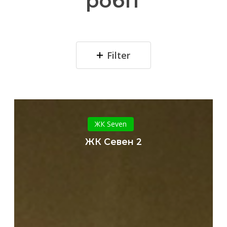
робіт
Filter
ЖК
Севен
ЖК Seven
2
ЖК Севен 2