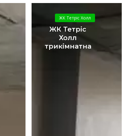
ЖК
а
Тетріс
ЖК Тетріс Холл
Холл
ЖК Тетріс
трикімнатна
Холл
трикімнатна