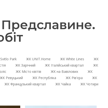
 Предславине.
біт
Svitlo Park
ЖК UNIT.Home
ЖК White Lines
ЖК
стія
ЖК Зарічний
ЖК Італійський квартал
ЖК
оліс
ЖК Місто квітів
ЖК на Вавілових
ЖК
ЖК Ревуцький
ЖК Республіка
ЖК Рів'єра
ЖК
ЖК Французький квартал
ЖК Чайка
ЖК Чотири