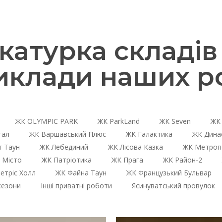
атурка складів
иклади наших ро
ЖК OLYMPIC PARK
ЖК ParkLand
ЖК Seven
ЖК 
тал
ЖК Варшавський Плюс
ЖК Галактика
ЖК Дина
 Таун
ЖК Лебединий
ЖК Лісова Казка
ЖК Метроп
 Місто
ЖК Патріотика
ЖК Прага
ЖК Район-2
етріс Холл
ЖК Файна Таун
ЖК Французький Бульвар
сезони
Інші приватні роботи
Ясинуватський провулок