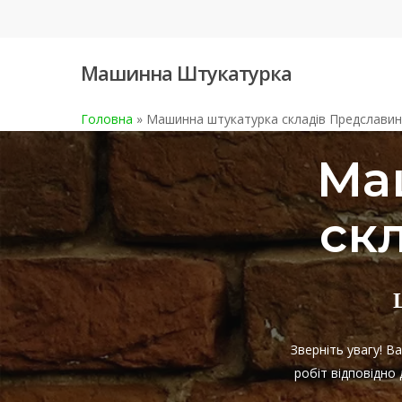
Skip
to
main
Машинна Штукатурка
content
Головна
»
Машинна штукатурка складів Предслави
Ма
ск
Зверніть увагу! 
робіт відповідно