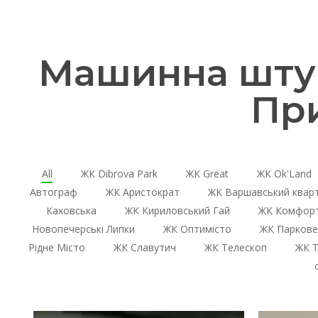
Машинна штук
Пр
All
ЖК Dibrova Park
ЖК Great
ЖК Ok'Land
Автограф
ЖК Аристократ
ЖК Варшавський квар
Каховська
ЖК Кириловський Гай
ЖК Комфорт
Новопечерські Липки
ЖК Оптимісто
ЖК Паркове
Рідне Місто
ЖК Славутич
ЖК Телескоп
ЖК Т