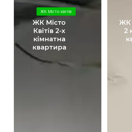
ЖК
Місто
ЖК Місто квітів
Квітів
ЖК Місто
ЖК
2-
Квітів 2-х
2 
х
кімнатна
к
кімнатна
квартира
квартира