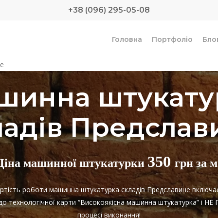
+38 (096) 295-05-08
Головна
Портфоліо
Бло
не
шинна штукату
ладів Предслав
350
Ціна машинної штукатурки
грн за м
Вартість роботи машинна штукатурка складів Предславине включа
 до технологічної карти “Високоякісна машинна штукатурка” і 
процесі виконання!