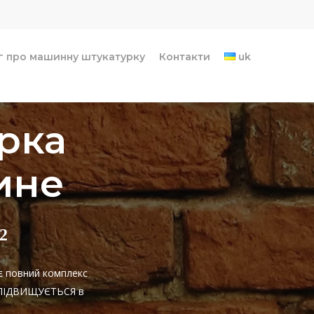
г про машинну штукатурку
Контакти
uk
рка
ине
2
є повний комплекс
НЕ ПІДВИЩУЄТЬСЯ в