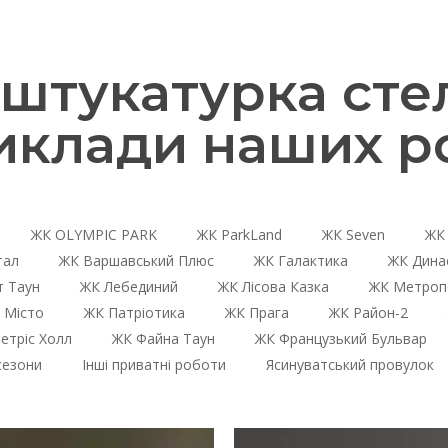
штукатурка стел
иклади наших ро
ЖК OLYMPIC PARK
ЖК ParkLand
ЖК Seven
ЖК 
тал
ЖК Варшавський Плюс
ЖК Галактика
ЖК Дина
 Таун
ЖК Лебединий
ЖК Лісова Казка
ЖК Метроп
 Місто
ЖК Патріотика
ЖК Прага
ЖК Район-2
етріс Холл
ЖК Файна Таун
ЖК Французький Бульвар
сезони
Інші приватні роботи
Ясинуватський провулок
ЖК
ЖК