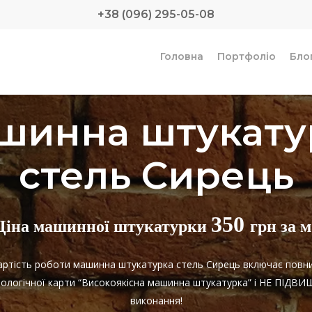
+38 (096) 295-05-08
Головна
Портфоліо
Бло
шинна штукату
стель Сирець
350
Ціна машинної штукатурки
грн за м
Вартість роботи машинна штукатурка стель Сирець включає повн
нологічної карти “Високоякісна машинна штукатурка” і НЕ ПІДВ
виконання!