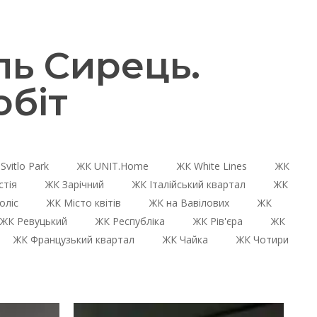
ь Сирець.
біт
Svitlo Park
ЖК UNIT.Home
ЖК White Lines
ЖК
стія
ЖК Зарічний
ЖК Італійський квартал
ЖК
оліс
ЖК Місто квітів
ЖК на Вавілових
ЖК
ЖК Ревуцький
ЖК Республіка
ЖК Рів'єра
ЖК
ЖК Французький квартал
ЖК Чайка
ЖК Чотири
ЖК