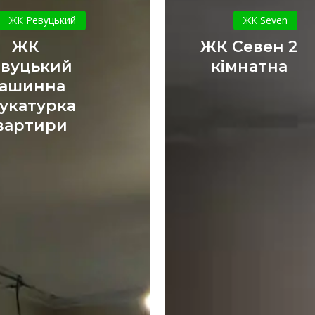
Ревуцький
Севен
ЖК Ревуцький
ЖК Seven
машинна
2
ЖК
ЖК Севен 2
штукатурка
кімнатна
евуцький
кімнатна
квартири
ашинна
укатурка
вартири