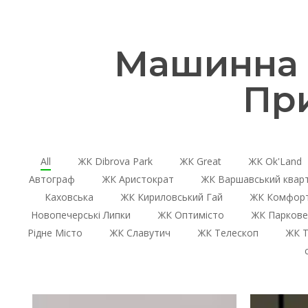
Машинна 
Пр
All
ЖК Dibrova Park
ЖК Great
ЖК Ok'Land
Автограф
ЖК Аристократ
ЖК Варшавський квар
Каховська
ЖК Кириловський Гай
ЖК Комфорт
Новопечерські Липки
ЖК Оптимісто
ЖК Паркове
Рідне Місто
ЖК Славутич
ЖК Телескоп
ЖК Т
ЖК