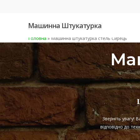
Skip
to
main
Машинна Штукатурка
content
Головна
»
Машинна штукатурка стель Сирець
Ма
Зверніть увагу! 
відповідно до тех