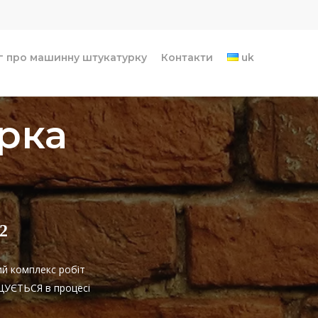
г про машинну штукатурку
Контакти
uk
рка
2
ий комплекс робіт
ИЩУЄТЬСЯ в процесі