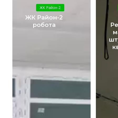
Район-2
ЖК Район-2
робота
ЖК Район-2
робота
Р
м
шт
к