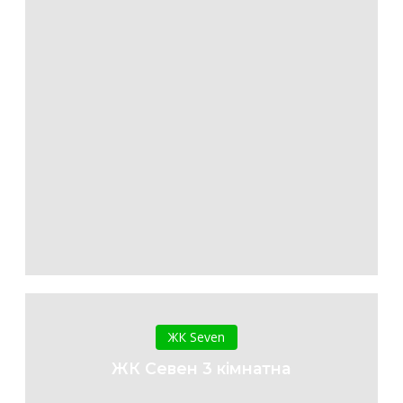
ЖК
Севен
ЖК Seven
3
ЖК Севен 3 кімнатна
кімнатна