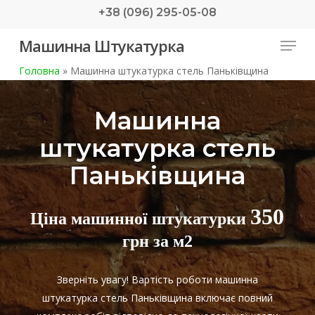
Skip
+38 (096) 295-05-08
to
Menu
Машинна Штукатурка
main
content
Головна
»
Машинна штукатурка стель Паньківщина
Машинна
штукатурка стель
Паньківщина
350
Ціна машинної штукатурки
грн за м2
Зверніть увагу! Вартість роботи машинна
штукатурка стель Паньківщина включає повний