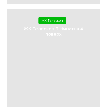
ЖК
Телескоп
ЖК Телескоп
3
ЖК Телескоп 3 кімнатна 4
кімнатна
поверх
4
поверх