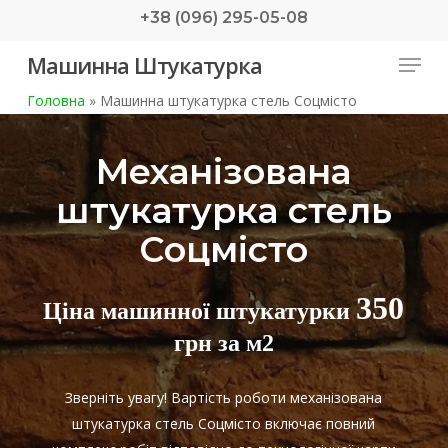
Skip
+38 (096) 295-05-08
to
Menu
Машинна Штукатурка
main
content
Головна
»
Машинна штукатурка стель Соцмісто
Механізована
штукатурка стель
Соцмісто
350
Ціна машинної штукатурки
грн за м2
Зверніть увагу! Вартість роботи механізована
штукатурка стель Соцмісто включає повний