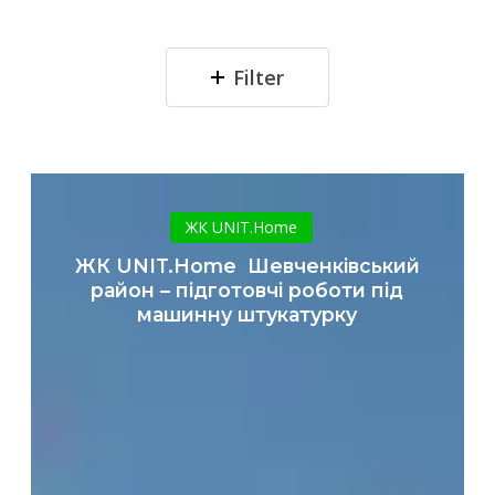
Filter
ЖК
UNIT.Home
ЖК UNIT.Home
Шевченківський
ЖК UNIT.Home Шевченківський
район
район – підготовчі роботи під
–
машинну штукатурку
підготовчі
роботи
під
машинну
штукатурку