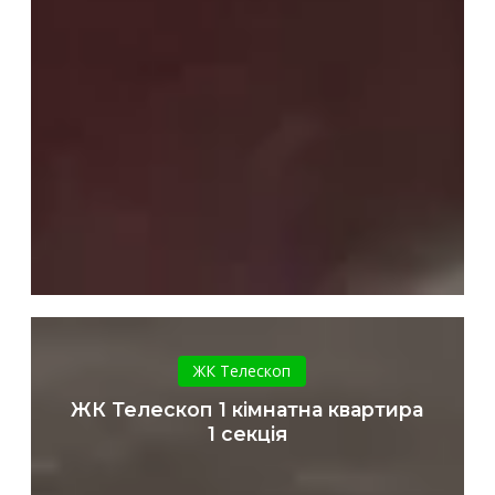
ЖК
Телескоп
ЖК Телескоп
1
ЖК Телескоп 1 кімнатна квартира
кімнатна
1 секція
квартира
1