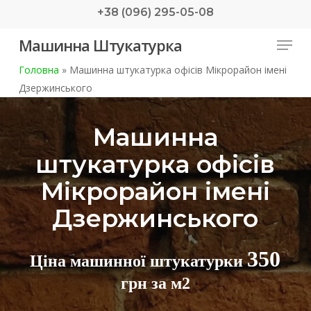
Skip
+38 (096) 295-05-08
to
Menu
Машинна Штукатурка
main
content
Головна
»
Машинна штукатурка офісів Мікрорайон імені
Дзержинського
Машинна
штукатурка офісів
Мікрорайон імені
Дзержинського
350
Ціна машинної штукатурки
грн за м2