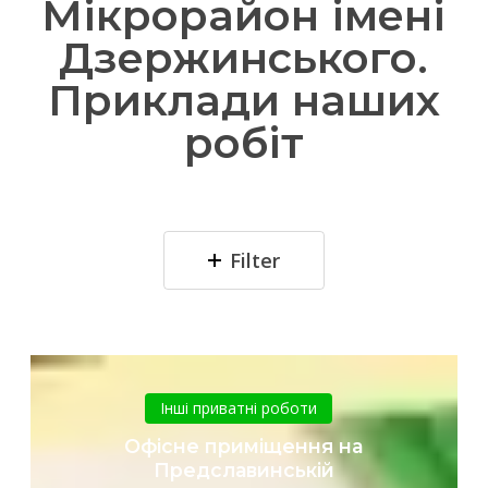
Мікрорайон імені
Дзержинського.
Приклади наших
робіт
Filter
Офісне
приміщення
Інші приватні роботи
на
Офісне приміщення на
Предславинській
Предславинській