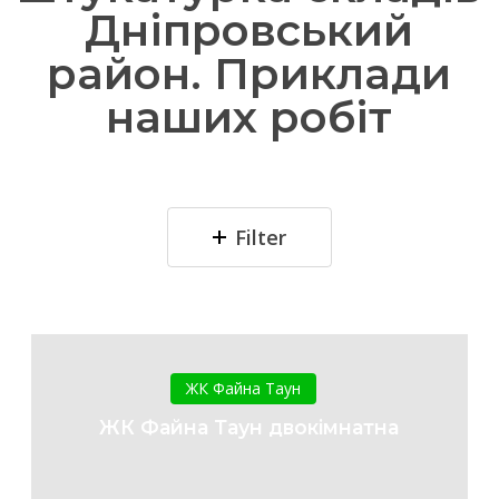
Дніпровський
район. Приклади
наших робіт
Filter
ЖК
Файна
ЖК Файна Таун
Таун
ЖК Файна Таун двокімнатна
двокімнатна