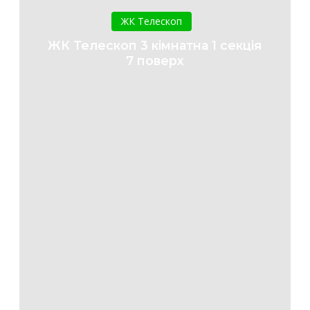
Телескоп
ЖК Телескоп
3
ЖК Телескоп 3 кімнатна 1 секція
кімнатна
7 поверх
1
секція
7
поверх