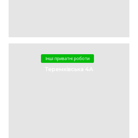
Теремківська
4А
Інші приватні роботи
Теремківська 4А