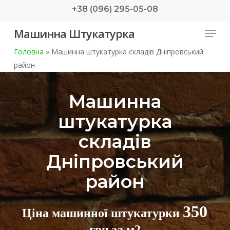
Skip
+38 (096) 295-05-08
to
Menu
Машинна Штукатурка
main
content
Головна
»
Машинна штукатурка складів Дніпровський
район
Машинна
штукатурка
складів
Дніпровський
район
350
Ціна машинної штукатурки
грн за м2