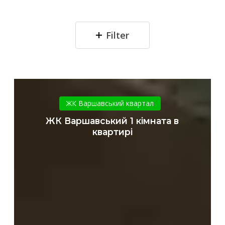
Filter
ЖК
Варшавський
ЖК Варшавський квартал
1
ЖК Варшавський 1 кімната в
кімната
квартирі
в
квартирі