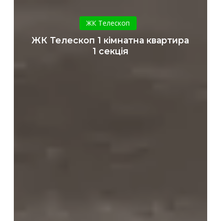
ЖК
Телескоп
ЖК Телескоп
1
ЖК Телескоп 1 кімнатна квартира
кімнатна
1 секція
квартира
1
секція