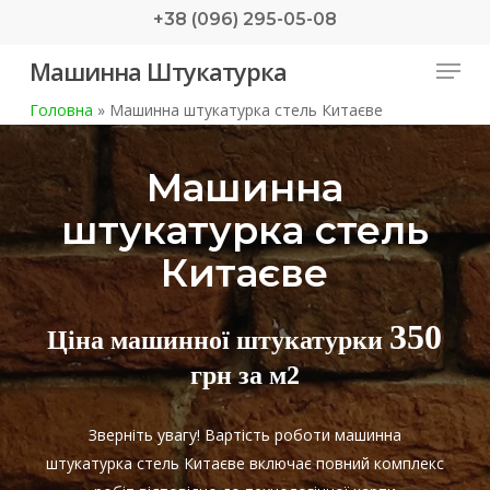
Skip
+38 (096) 295-05-08
to
Menu
Машинна Штукатурка
main
content
Головна
»
Машинна штукатурка стель Китаєве
Машинна
штукатурка стель
Китаєве
350
Ціна машинної штукатурки
грн за м2
Зверніть увагу! Вартість роботи машинна
штукатурка стель Китаєве включає повний комплекс