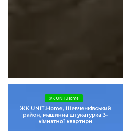
ЖК
UNIT.Home,
ЖК UNIT.Home
Шевченківський
ЖК UNIT.Home, Шевченківський
район,
район, машинна штукатурка 3-
машинна
кімнатної квартири
штукатурка