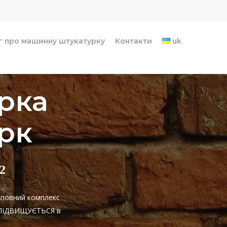
г про машинну штукатурку
Контакти
uk
рка
рк
2
є повний комплекс
НЕ ПІДВИЩУЄТЬСЯ в