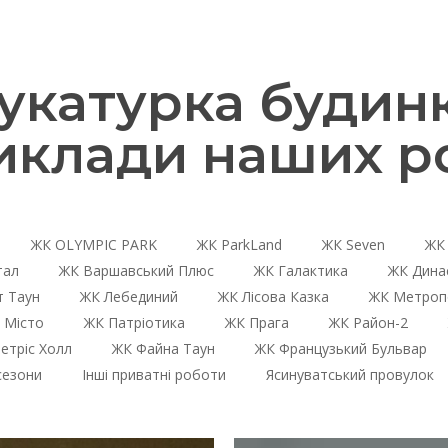
катурка будинкі
иклади наших ро
ЖК OLYMPIC PARK
ЖК ParkLand
ЖК Seven
ЖК 
тал
ЖК Варшавський Плюс
ЖК Галактика
ЖК Дина
 Таун
ЖК Лебединий
ЖК Лісова Казка
ЖК Метроп
 Місто
ЖК Патріотика
ЖК Прага
ЖК Район-2
етріс Холл
ЖК Файна Таун
ЖК Французький Бульвар
сезони
Інші приватні роботи
Ясинуватський провулок