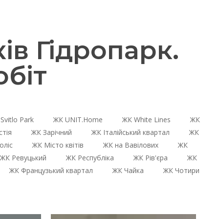
в Гідропарк.
біт
Svitlo Park
ЖК UNIT.Home
ЖК White Lines
ЖК
стія
ЖК Зарічний
ЖК Італійський квартал
ЖК
оліс
ЖК Місто квітів
ЖК на Вавілових
ЖК
ЖК Ревуцький
ЖК Республіка
ЖК Рів'єра
ЖК
ЖК Французький квартал
ЖК Чайка
ЖК Чотири