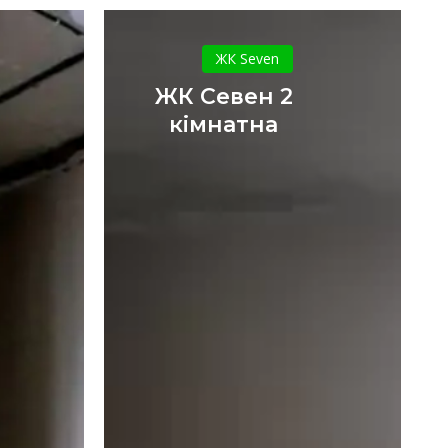
ЖК
Севен
ЖК Seven
2
ЖК Севен 2
кімнатна
кімнатна
ка