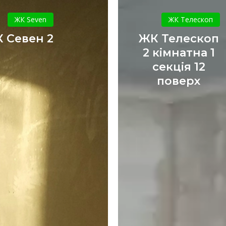
ЖК
ЖК
Севен
Телескоп
ЖК Seven
ЖК Телескоп
2
2
 Севен 2
ЖК Телескоп
кімнатна
2 кімнатна 1
1
секція 12
секція
поверх
12
поверх