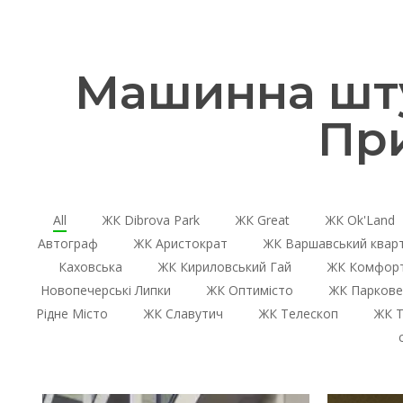
Машинна шту
Пр
All
ЖК Dibrova Park
ЖК Great
ЖК Ok'Land
Автограф
ЖК Аристократ
ЖК Варшавський квар
Каховська
ЖК Кириловський Гай
ЖК Комфорт
Новопечерські Липки
ЖК Оптимісто
ЖК Паркове
Рідне Місто
ЖК Славутич
ЖК Телескоп
ЖК Т