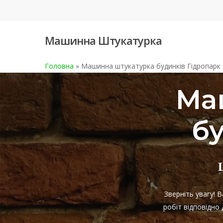
Skip
to
main
Машинна Штукатурка
content
Головна
»
Машинна штукатурка будинків Гідропарк
Ма
б
Зверніть увагу! 
робіт відповідно