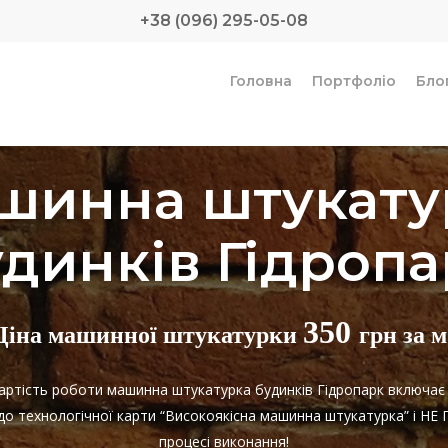
+38 (096) 295-05-08
Головна
Портфоліо
Бло
шинна штукату
удинків Гідропа
350
Ціна машинної штукатурки
грн за м
Вартість роботи машинна штукатурка будинків Гідропарк включа
 до технологічної карти “Високоякісна машинна штукатурка” і 
процесі виконання!