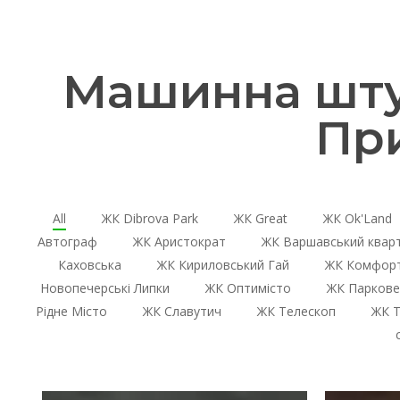
Машинна шту
Пр
All
ЖК Dibrova Park
ЖК Great
ЖК Ok'Land
Автограф
ЖК Аристократ
ЖК Варшавський квар
Каховська
ЖК Кириловський Гай
ЖК Комфорт
Новопечерські Липки
ЖК Оптимісто
ЖК Паркове
Рідне Місто
ЖК Славутич
ЖК Телескоп
ЖК Т