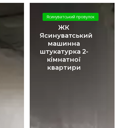
ЖК
Ясинуватський
Ясинуватський провулок
машинна
ЖК
тна
штукатурка
Ясинуватський
2-
машинна
кімнатної
штукатурка 2-
квартири
кімнатної
квартири