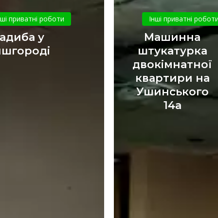
Садиба
Машинна
у
штукатур
нші приватні роботи
Інші приватні робот
Вишгороді
двокімна
адиба у
Машинна
квартири
ишгороді
штукатурка
на
двокімнатної
Ушинсько
квартири на
14а
Ушинського
14а