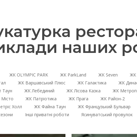
катурка рестора
иклади наших ро
ЖК OLYMPIC PARK
ЖК ParkLand
ЖК Seven
ЖК 
тал
ЖК Варшавський Плюс
ЖК Галактика
ЖК Дина
 Таун
ЖК Лебединий
ЖК Лісова Казка
ЖК Метроп
 Місто
ЖК Патріотика
ЖК Прага
ЖК Район-2
етріс Холл
ЖК Файна Таун
ЖК Французький Бульвар
сезони
Інші приватні роботи
Ясинуватський провулок