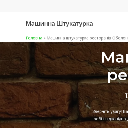
Skip
to
main
Машинна Штукатурка
content
Головна
»
Машинна штукатурка ресторанів Оболон
Ма
ре
Зверніть увагу! 
робіт відповідно