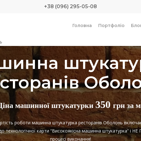
+38 (096) 295-05-08
Головна
Портфоліо
Бло
ь
шинна штукату
сторанів Обол
350
Ціна машинної штукатурки
грн за м
Вартість роботи машинна штукатурка ресторанів Оболонь включа
 до технологічної карти “Високоякісна машинна штукатурка” і 
процесі виконання!