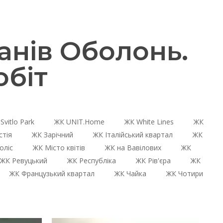
нів Оболонь.
біт
Svitlo Park
ЖК UNIT.Home
ЖК White Lines
ЖК
стія
ЖК Зарічний
ЖК Італійський квартал
ЖК
оліс
ЖК Місто квітів
ЖК на Вавілових
ЖК
ЖК Ревуцький
ЖК Республіка
ЖК Рів'єра
ЖК
ЖК Французький квартал
ЖК Чайка
ЖК Чотири