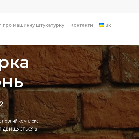
г про машинну штукатурку
Контакти
uk
рка
онь
2
є повний комплекс
НЕ ПІДВИЩУЄТЬСЯ в