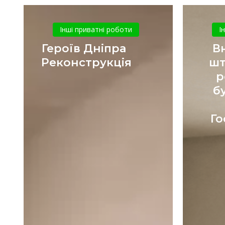
Героїв
Дніпра
Інші приватні роботи
І
Реконструкція
Героїв Дніпра
В
Реконструкція
шт
р
б
Го