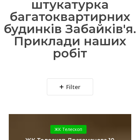
штукатурка
багатоквартирних
будинків Забайків'я.
Приклади наших
робіт
Filter
ЖК
Телескоп
ЖК Телескоп
Драгоманова