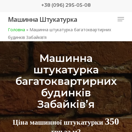
Skip
+38 (096) 295-05-08
to
Menu
Машинна Штукатурка
main
content
Головна
»
Машинна штукатурка багатоквартирних
будинків Забайків’я
Машинна
штукатурка
багатоквартирних
будинків
Забайків’я
350
Ціна машинної штукатурки
грн за м2