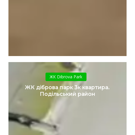
ЖК
діброва
ЖК Dibrova Park
парк
ЖК діброва парк 3к квартира.
3к
Подільський район
квартира.
Подільський
район