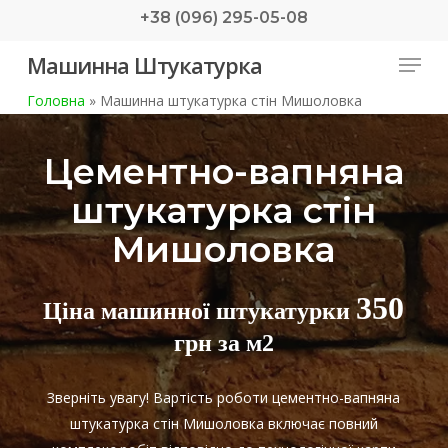
Skip
+38 (096) 295-05-08
to
Menu
Машинна Штукатурка
main
content
Головна
»
Машинна штукатурка стін Мишоловка
Цементно-вапняна
штукатурка стін
Мишоловка
350
Ціна машинної штукатурки
грн за м2
Зверніть увагу! Вартість роботи цементно-вапняна
штукатурка стін Мишоловка включає повний