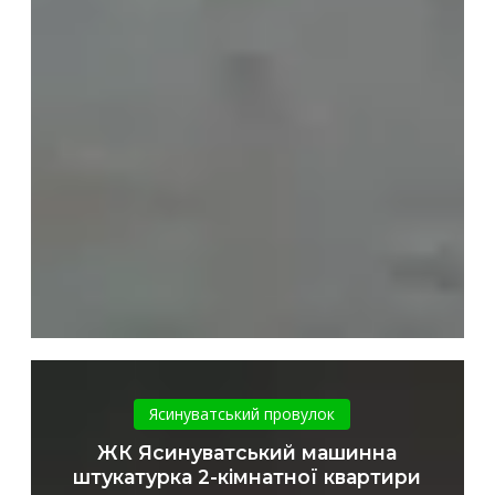
ЖК
Ясинуватський
Ясинуватський провулок
машинна
ЖК Ясинуватський машинна
штукатурка
штукатурка 2-кімнатної квартири
2-