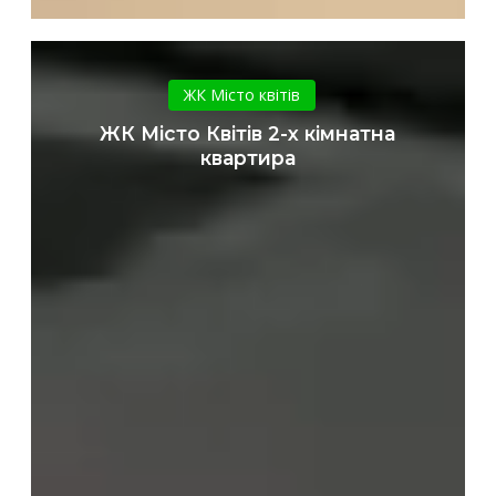
ЖК
Місто
ЖК Місто квітів
Квітів
ЖК Місто Квітів 2-х кімнатна
2-
квартира
х
кімнатна
квартира