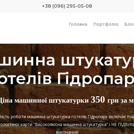
+38 (096) 295-05-08
Головна
Портфоліо
Бло
шинна штукату
отелів Гідропа
350
Ціна машинної штукатурки
грн за м
ртість роботи машинна штукатурка готелів Гідропарк включає по
нологічної карти “Високоякісна машинна штукатурка” і НЕ ПІДВ
виконання!