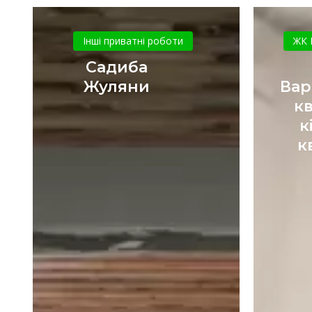
Садиба
Жуляни
Інші приватні роботи
ЖК 
Садиба
Жуляни
Вар
кв
к
к