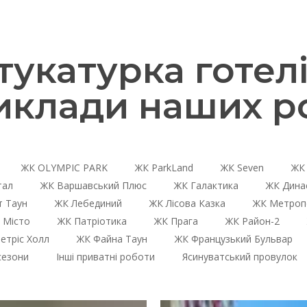
катурка готелі
иклади наших ро
ЖК OLYMPIC PARK
ЖК ParkLand
ЖК Seven
ЖК 
тал
ЖК Варшавський Плюс
ЖК Галактика
ЖК Дина
 Таун
ЖК Лебединий
ЖК Лісова Казка
ЖК Метроп
 Місто
ЖК Патріотика
ЖК Прага
ЖК Район-2
етріс Холл
ЖК Файна Таун
ЖК Французький Бульвар
сезони
Інші приватні роботи
Ясинуватський провулок