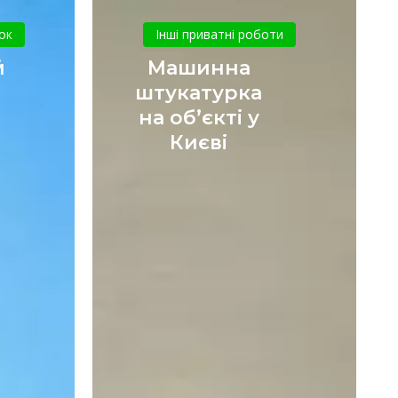
ський
Машинна
штукатурка
ок
Інші приватні роботи
на
й
Машинна
ка
об’єкті
штукатурка
у
на об’єкті у
Києві
Києві