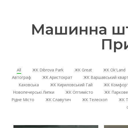
Машинна шту
Пр
All
ЖК Dibrova Park
ЖК Great
ЖК Ok'Land
Автограф
ЖК Аристократ
ЖК Варшавський квар
Каховська
ЖК Кириловський Гай
ЖК Комфорт
Новопечерські Липки
ЖК Оптимісто
ЖК Паркове
Рідне Місто
ЖК Славутич
ЖК Телескоп
ЖК Т