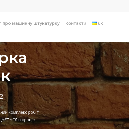
г про машинну штукатурку
Контакти
uk
рка
рк
2
вний комплекс робіт
ИЩУЄТЬСЯ в процесі