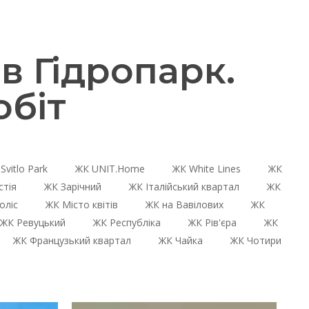
в Гідропарк.
біт
Svitlo Park
ЖК UNIT.Home
ЖК White Lines
ЖК
стія
ЖК Зарічний
ЖК Італійський квартал
ЖК
оліс
ЖК Місто квітів
ЖК на Вавілових
ЖК
ЖК Ревуцький
ЖК Республіка
ЖК Рів'єра
ЖК
ЖК Французький квартал
ЖК Чайка
ЖК Чотири