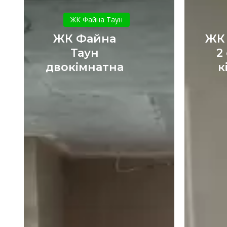
ЖК
Файна
ЖК Файна Таун
Таун
ЖК Файна
ЖК
двокімнатна
Таун
2
двокімнатна
к