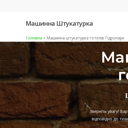
Skip
to
main
Машинна Штукатурка
content
Головна
»
Машинна штукатурка готелів Гідропарк
Ма
г
Зверніть увагу! Ва
відповідно до тех