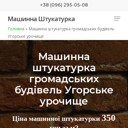
Skip
+38 (096) 295-05-08
to
Menu
Машинна Штукатурка
main
content
Головна
»
Машинна штукатурка громадських будівель
Угорське урочище
Машинна
штукатурка
громадських
будівель Угорське
урочище
350
Ціна машинної штукатурки
грн за м2