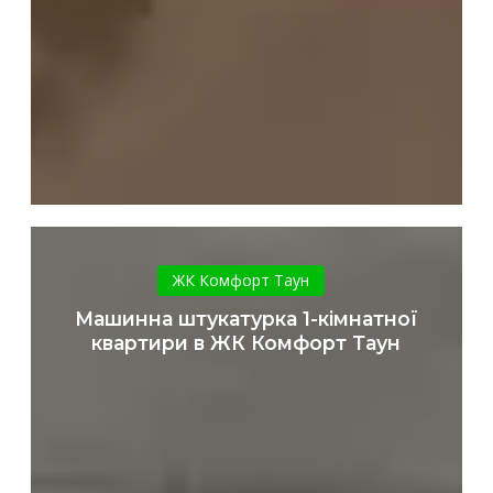
Машинна
штукатурка
ЖК Комфорт Таун
1-
Машинна штукатурка 1-кімнатної
кімнатної
квартири в ЖК Комфорт Таун
квартири
в
ЖК
Комфорт
Таун