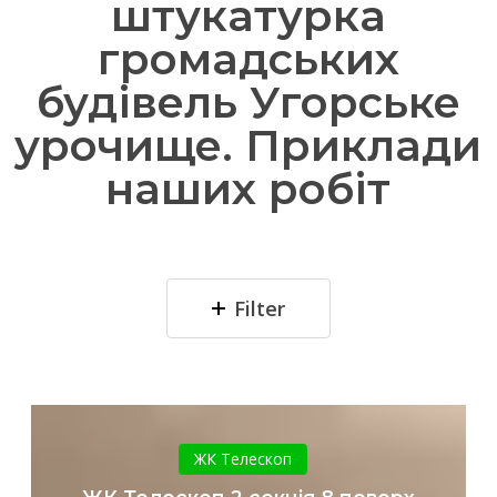
штукатурка
громадських
будівель Угорське
урочище. Приклади
наших робіт
Filter
ЖК
Телескоп
ЖК Телескоп
2