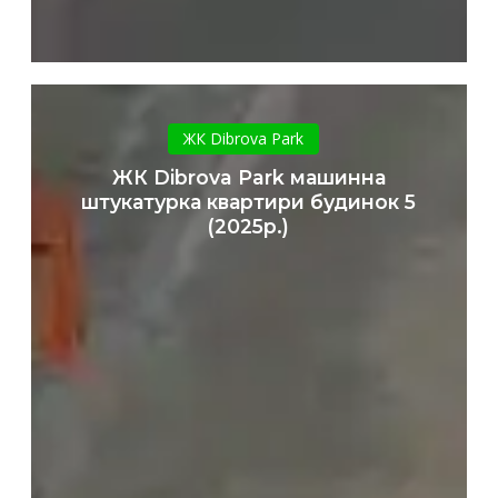
ЖК
Dibrova
ЖК Dibrova Park
Park
ЖК Dibrova Park машинна
машинна
штукатурка квартири будинок 5
штукатурка
(2025р.)
квартири
будинок
5
(2025р.)