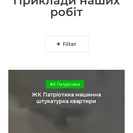
Приклади наших
робіт
Filter
ЖК
Патріотика
ЖК Патріотика
машинна
ЖК Патріотика машинна
штукатурка
штукатурка квартири
квартири