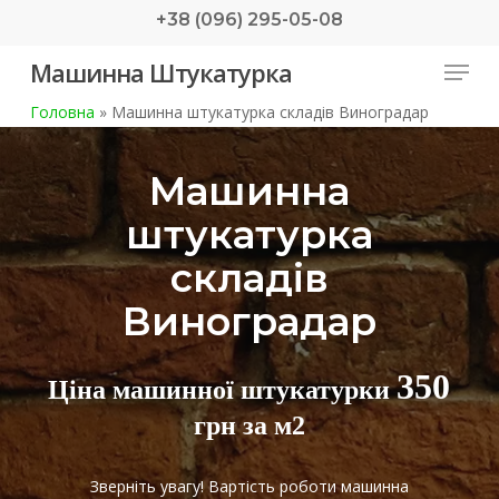
Skip
+38 (096) 295-05-08
to
Menu
Машинна Штукатурка
main
content
Головна
»
Машинна штукатурка складів Виноградар
Машинна
штукатурка
складів
Виноградар
350
Ціна машинної штукатурки
грн за м2
Зверніть увагу! Вартість роботи машинна