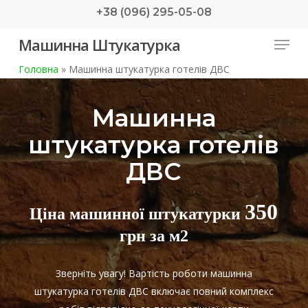
Skip
+38 (096) 295-05-08
to
Menu
Машинна Штукатурка
main
content
Головна
»
Машинна штукатурка готелів ДВС
Машинна
штукатурка готелів
ДВС
350
Ціна машинної штукатурки
грн за м2
Зверніть увагу! Вартість роботи машинна
штукатурка готелів ДВС включає повний комплекс