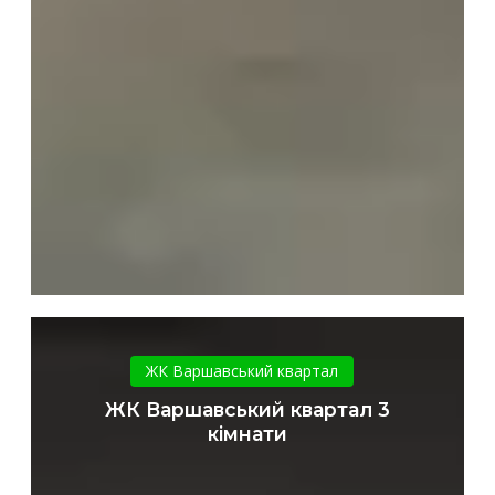
ЖК
Варшавський
ЖК Варшавський квартал
квартал
ЖК Варшавський квартал 3
3
кімнати
кімнати