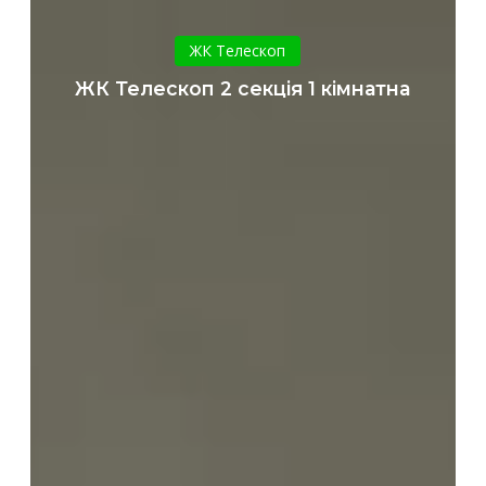
ЖК
Телескоп
ЖК Телескоп
2
ЖК Телескоп 2 секція 1 кімнатна
секція
1
кімнатна