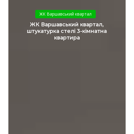
ЖК
Варшавський
ЖК Варшавський квартал
квартал,
ЖК Варшавський квартал,
штукатурка
штукатурка стелі 3-кімнатна
стелі
квартира
3-
кімнатна
квартира