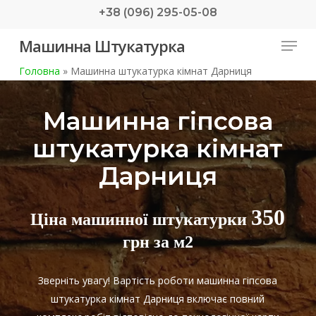
Skip
+38 (096) 295-05-08
to
Menu
Машинна Штукатурка
main
content
Головна
»
Машинна штукатурка кімнат Дарниця
Машинна гіпсова
штукатурка кімнат
Дарниця
350
Ціна машинної штукатурки
грн за м2
Зверніть увагу! Вартість роботи машинна гіпсова
штукатурка кімнат Дарниця включає повний