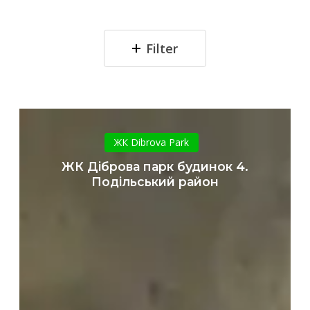
Filter
ЖК
Діброва
ЖК Dibrova Park
парк
ЖК Діброва парк будинок 4.
будинок
Подільський район
4.
Подільський
район