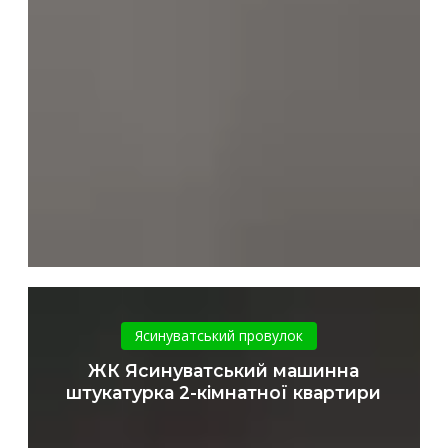
ЖК
Ясинуватський
Ясинуватський провулок
машинна
ЖК Ясинуватський машинна
штукатурка
штукатурка 2-кімнатної квартири
2-
кімнатної