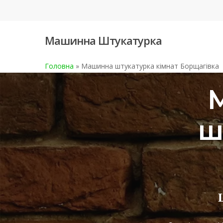
Skip
to
main
Машинна Штукатурка
content
Головна
»
Машинна штукатурка кімнат Борщагівка
ш