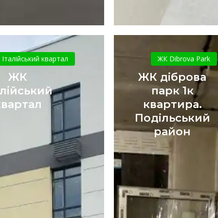
ЖК
ЖК
Італійський
діброва
 Італійський квартал
ЖК Dibrova Park
квартал
парк
ЖК
ЖК діброва
1к
алійський
парк 1к
квартира.
квартал
квартира.
Подільсь
Подільський
район
район