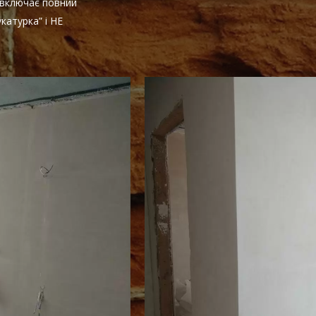
 включає повний
катурка” і НЕ