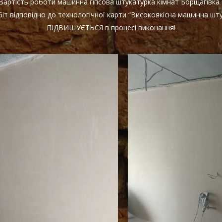
! Вартість роботи машинна гіпсова штукатурка кімнат Борщагівка
іт відповідно до технологічної карти “Високоякісна машинна шту
ПІДВИЩУЄТЬСЯ в процесі виконання!