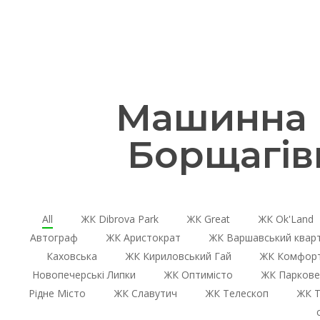
Машинна г
Борщагів
All
ЖК Dibrova Park
ЖК Great
ЖК Ok'Land
Автограф
ЖК Аристократ
ЖК Варшавський квар
Каховська
ЖК Кириловський Гай
ЖК Комфорт
Новопечерські Липки
ЖК Оптимісто
ЖК Паркове
Рідне Місто
ЖК Славутич
ЖК Телескоп
ЖК Т