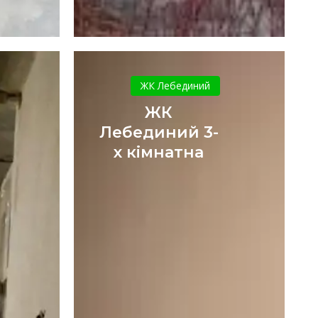
ЖК
Лебединий
ЖК Лебединий
3-
ЖК
х
Лебединий 3-
кімнатна
х кімнатна
кий