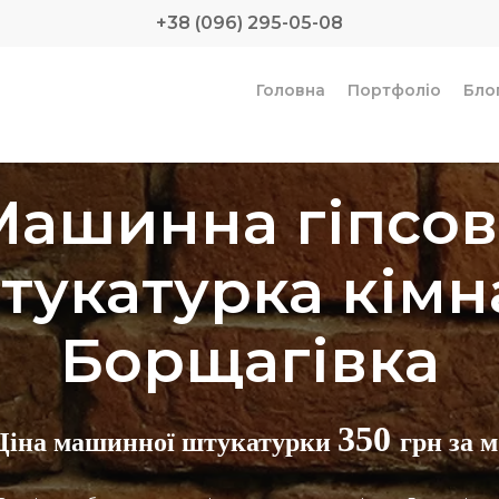
+38 (096) 295-05-08
Головна
Портфоліо
Бло
Машинна гіпсов
тукатурка кімн
Борщагівка
350
Ціна машинної штукатурки
грн за м