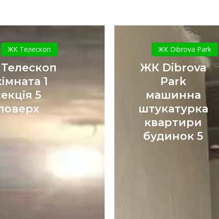
ЖК
ЖК
Телескоп
Dibrova
ЖК Телескоп
ЖК Dibrova Park
1
Park
 Телескоп
ЖК Dibrova
кімната
машинна
кімната 1
Park
1
штукатур
секція 5
машинна
секція
квартири
поверх
штукатурка
5
будинок
поверх
5
квартири
будинок 5