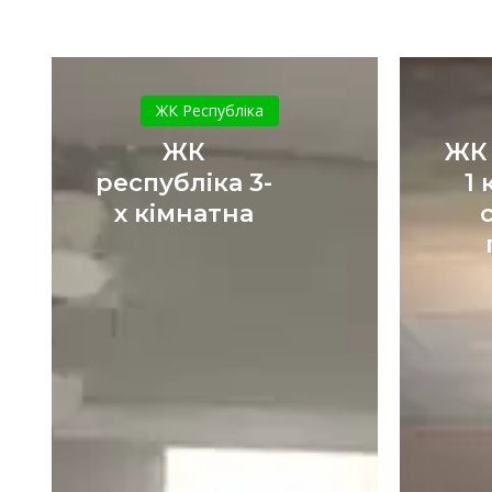
ЖК
республіка
ЖК Республіка
3-
ЖК
ЖК
х
республіка 3-
1 
кімнатна
х кімнатна