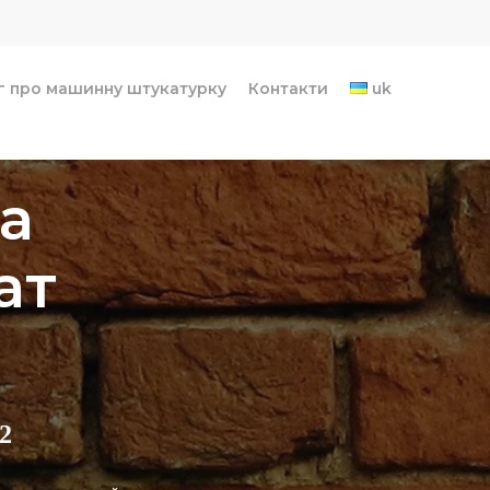
г про машинну штукатурку
Контакти
uk
а
ат
2