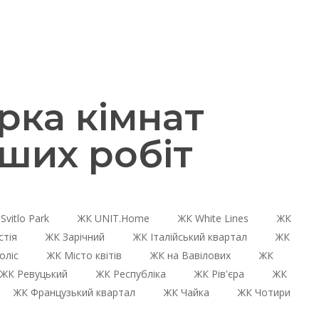
рка кімнат
ших робіт
Svitlo Park
ЖК UNIT.Home
ЖК White Lines
ЖК
стія
ЖК Зарічний
ЖК Італійський квартал
ЖК
оліс
ЖК Місто квітів
ЖК на Вавілових
ЖК
ЖК Ревуцький
ЖК Республіка
ЖК Рів'єра
ЖК
ЖК Французький квартал
ЖК Чайка
ЖК Чотири