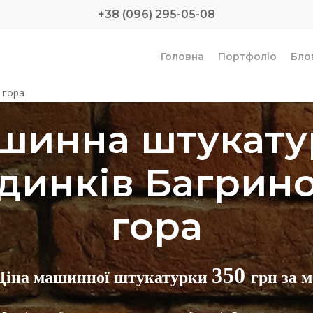
+38 (096) 295-05-08
Головна
Портфоліо
Бло
 гора
шинна штукату
динків Багрин
гора
350
Ціна машинної штукатурки
грн за м