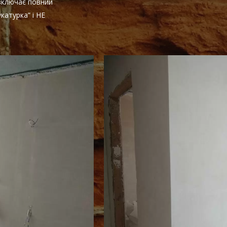
 включає повний
катурка” і НЕ