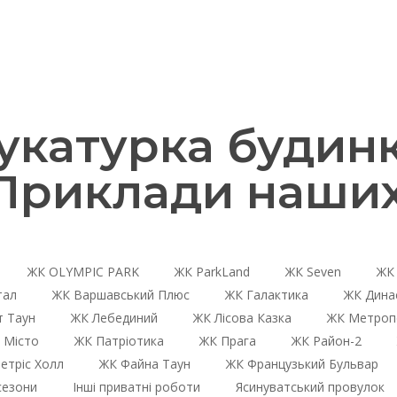
катурка будинк
 Приклади наших
ЖК OLYMPIC PARK
ЖК ParkLand
ЖК Seven
ЖК 
тал
ЖК Варшавський Плюс
ЖК Галактика
ЖК Дина
 Таун
ЖК Лебединий
ЖК Лісова Казка
ЖК Метроп
 Місто
ЖК Патріотика
ЖК Прага
ЖК Район-2
етріс Холл
ЖК Файна Таун
ЖК Французький Бульвар
сезони
Інші приватні роботи
Ясинуватський провулок