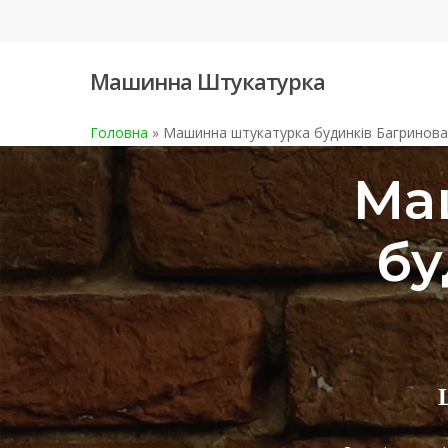
Skip
to
main
Машинна Штукатурка
content
Головна
»
Машинна штукатурка будинків Багринова
Ма
бу