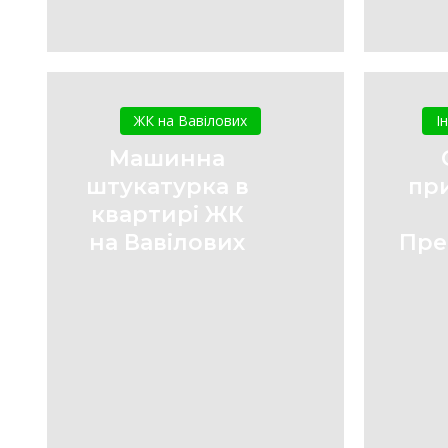
Машинна
штукатурка
ЖК на Вавілових
І
в
Машинна
квартирі
штукатурка в
пр
ЖК
квартирі ЖК
на
на Вавілових
Пре
Вавілових