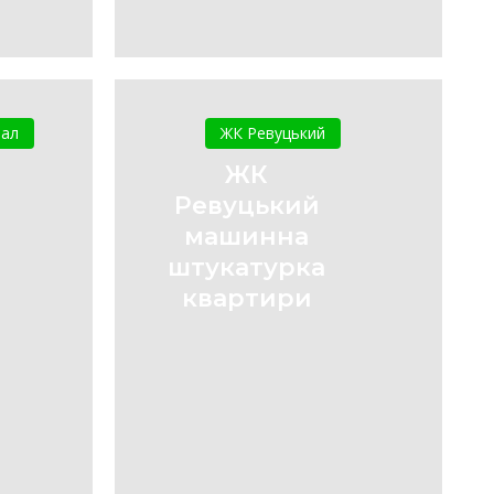
ЖК
кий,
Ревуцький
тал
ЖК Ревуцький
машинна
ЖК
штукатурка
Ревуцький
квартири
машинна
штукатурка
квартири