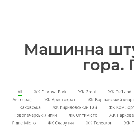
Машинна шту
гора.
All
ЖК Dibrova Park
ЖК Great
ЖК Ok'Land
Автограф
ЖК Аристократ
ЖК Варшавський квар
Каховська
ЖК Кириловський Гай
ЖК Комфорт
Новопечерські Липки
ЖК Оптимісто
ЖК Паркове
Рідне Місто
ЖК Славутич
ЖК Телескоп
ЖК Т