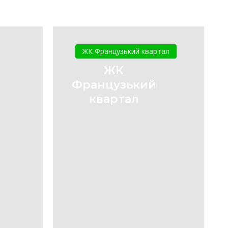
ЖК
Французький
ЖК Французький квартал
квартал
ЖК
Французький
квартал