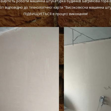
! Вартість роботи машинна штукатурка будинків Багринова гора
іт відповідно до технологічної карти “Високоякісна машинна шту
ПІДВИЩУЄТЬСЯ в процесі виконання!