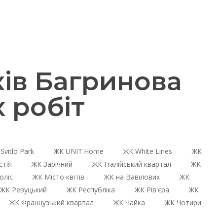
ів Багринова
 робіт
Svitlo Park
ЖК UNIT.Home
ЖК White Lines
ЖК
стія
ЖК Зарічний
ЖК Італійський квартал
ЖК
оліс
ЖК Місто квітів
ЖК на Вавілових
ЖК
ЖК Ревуцький
ЖК Республіка
ЖК Рів'єра
ЖК
ЖК Французький квартал
ЖК Чайка
ЖК Чотири