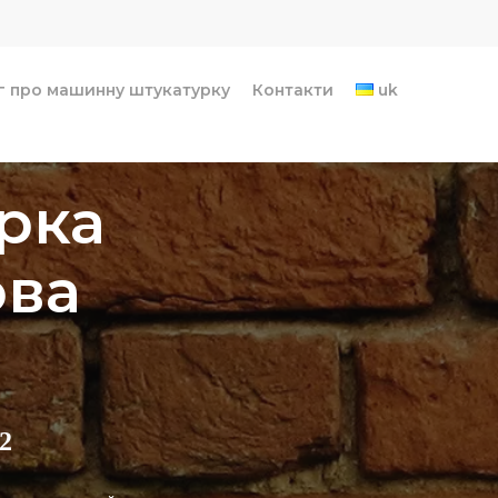
г про машинну штукатурку
Контакти
uk
рка
ова
2