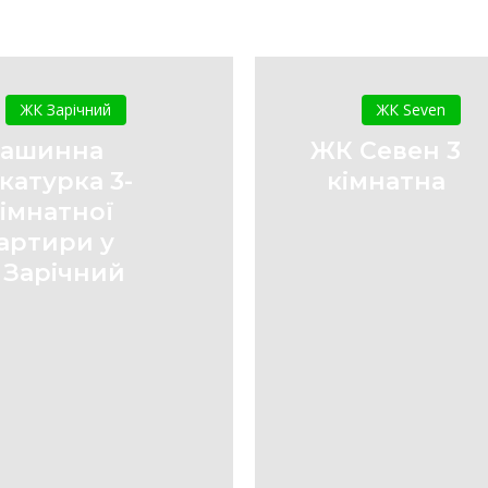
Машинна
ЖК
штукатурка
Севен
ЖК Зарічний
ЖК Seven
3-
3
ашинна
ЖК Севен 3
х
кімнатна
катурка 3-
кімнатна
кімнатної
кімнатної
квартири
артири у
у
ЖК
 Зарічний
Зарічний