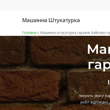
Skip
to
main
Машинна Штукатурка
content
Головна
»
Машинна штукатурка гаражів Байкова го
Ма
га
Зверніть увагу! В
робіт відповідно