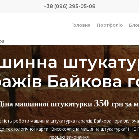
+38 (096) 295-05-08
Головна
Портфоліо
Бло
ра
шинна штукату
ражів Байкова г
350
Ціна машинної штукатурки
грн за м
артість роботи машинна штукатурка гаражів Байкова гора включ
 до технологічної карти “Високоякісна машинна штукатурка” і 
процесі виконання!