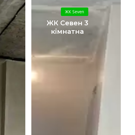
ЖК
Севен
ЖК Seven
3
ЖК Севен 3
кімнатна
кімнатна
кий