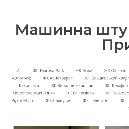
Машинна штук
Пр
All
ЖК Dibrova Park
ЖК Great
ЖК Ok'Land
Автограф
ЖК Аристократ
ЖК Варшавський квар
Каховська
ЖК Кириловський Гай
ЖК Комфорт
Новопечерські Липки
ЖК Оптимісто
ЖК Паркове
Рідне Місто
ЖК Славутич
ЖК Телескоп
ЖК Т