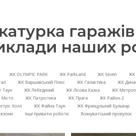
атурка гаражів 
иклади наших ро
ЖК OLYMPIC PARK
ЖК ParkLand
ЖК Seven
ЖК 
тал
ЖК Варшавський Плюс
ЖК Галактика
ЖК Дина
 Таун
ЖК Лебединий
ЖК Лісова Казка
ЖК Метроп
 Місто
ЖК Патріотика
ЖК Прага
ЖК Район-2
етріс Холл
ЖК Файна Таун
ЖК Французький Бульвар
сезони
Інші приватні роботи
Ясинуватський провулок