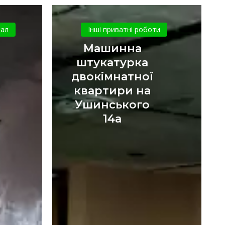
Машинна
кий
штукатурка
тал
Інші приватні роботи
двокімнатної
Машинна
квартири
штукатурка
на
двокімнатної
Ушинського
квартири на
14а
Ушинського
14а