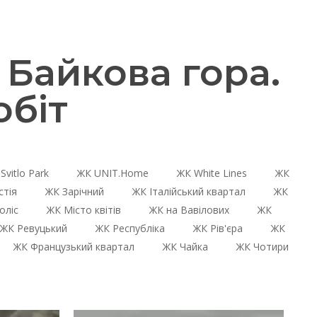
Байкова гора.
біт
Svitlo Park
ЖК UNIT.Home
ЖК White Lines
ЖК
стія
ЖК Зарічний
ЖК Італійський квартал
ЖК
оліс
ЖК Місто квітів
ЖК на Вавілових
ЖК
ЖК Ревуцький
ЖК Республіка
ЖК Рів'єра
ЖК
ЖК Французький квартал
ЖК Чайка
ЖК Чотири