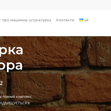
г про машинну штукатурку
Контакти
uk
рка
ора
2
ає повний комплекс
НЕ ПІДВИЩУЄТЬСЯ в