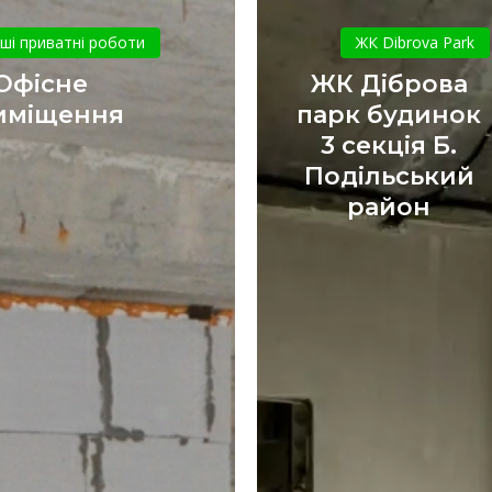
Офісне
ЖК
приміщення
Діброва
нші приватні роботи
ЖК Dibrova Park
парк
Офісне
ЖК Діброва
будинок
иміщення
парк будинок
3
3 секція Б.
секція
Подільський
Б.
Подільсь
район
район