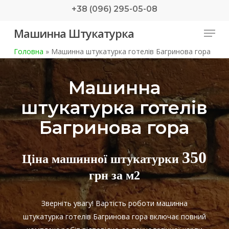
Skip
+38 (096) 295-05-08
to
Menu
Машинна Штукатурка
main
content
Головна
»
Машинна штукатурка готелів Багринова гора
Машинна
штукатурка готелів
Багринова гора
350
Ціна машинної штукатурки
грн за м2
Зверніть увагу! Вартість роботи машинна
штукатурка готелів Багринова гора включає повний