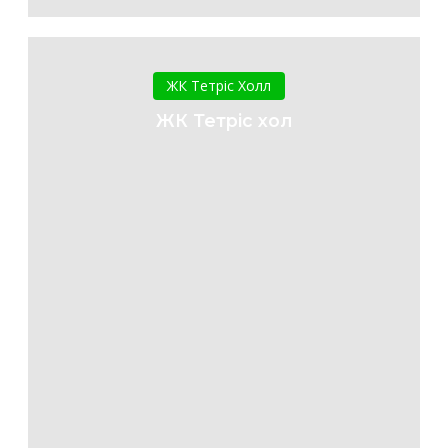
ЖК
Тетріс
ЖК Тетріс Холл
хол
ЖК Тетріс хол