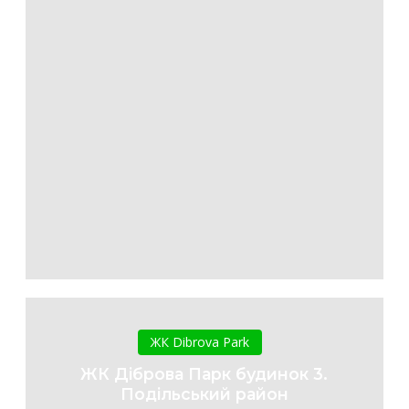
ЖК
Діброва
ЖК Dibrova Park
Парк
ЖК Діброва Парк будинок 3.
будинок
Подільський район
3.