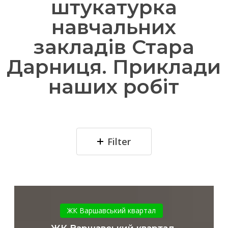
штукатурка
навчальних
закладів Стара
Дарниця. Приклади
наших робіт
Filter
ЖК
Варшавський
ЖК Варшавський квартал
квартал,