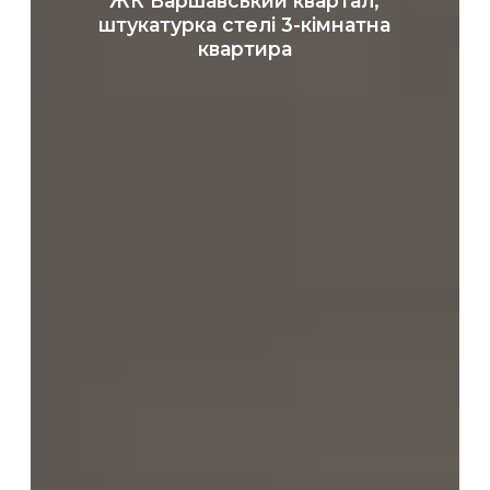
ЖК Варшавський квартал,
штукатурка
штукатурка стелі 3-кімнатна
стелі
квартира
3-
кімнатна
квартира