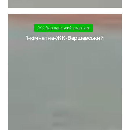
1-
кімнатна-
ЖК Варшавський квартал
ЖК-
1-кімнатна-ЖК-Варшавський
Варшавський