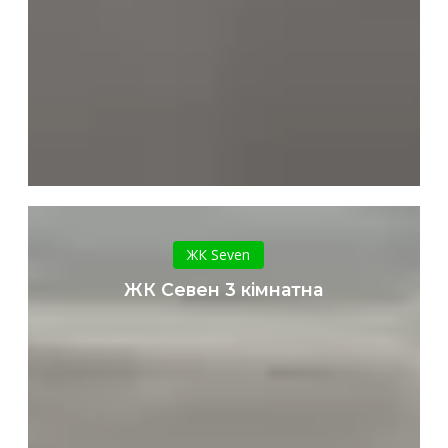
ЖК
Севен
ЖК Seven
3
ЖК Севен 3 кімнатна
кімнатна