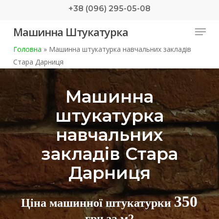
Skip
+38 (096) 295-05-08
to
Menu
Машинна Штукатурка
main
content
Головна
»
Машинна штукатурка навчальних закладів
Стара Дарниця
Машинна
штукатурка
навчальних
закладів Стара
Дарниця
350
Ціна машинної штукатурки
грн за м2