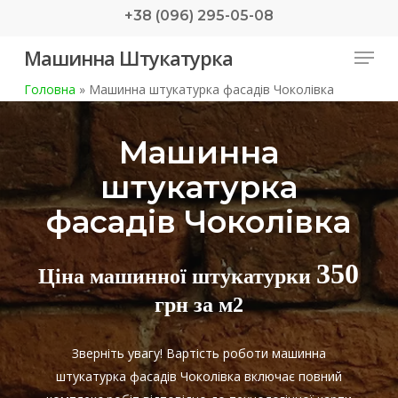
Skip
+38 (096) 295-05-08
to
Menu
Машинна Штукатурка
main
content
Головна
»
Машинна штукатурка фасадів Чоколівка
Машинна
штукатурка
фасадів Чоколівка
350
Ціна машинної штукатурки
грн за м2
Зверніть увагу! Вартість роботи машинна
штукатурка фасадів Чоколівка включає повний