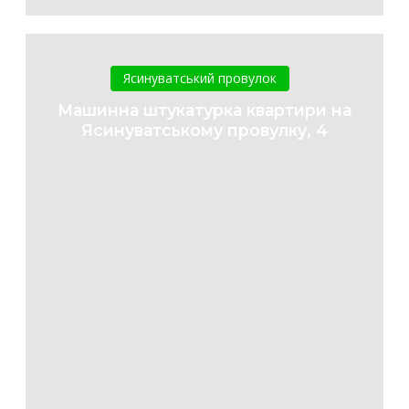
Машинна
штукатурка
Ясинуватський провулок
квартири
Машинна штукатурка квартири на
на
Ясинуватському провулку, 4
Ясинуватському
провулку,
4