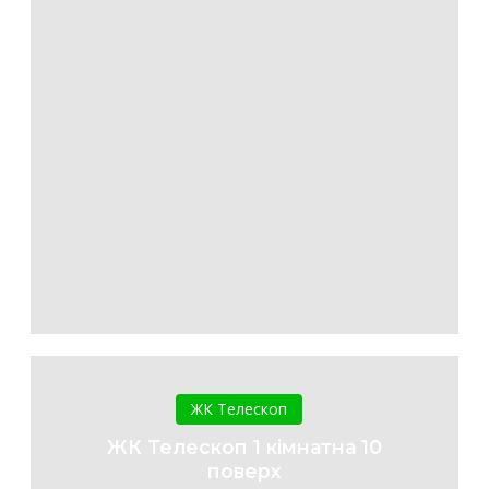
ЖК
Телескоп
ЖК Телескоп
1
ЖК Телескоп 1 кімнатна 10
кімнатна
поверх
10